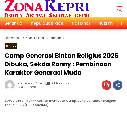
Langsung
ke
konten
Beranda
Kepulauan Riau
Nasional
Hukrim
Pol
Beranda
Zona Kepri
Bintan
Bintan
Camp Generasi Bintan Religius 2026
Dibuka, Sekda Ronny : Pembinaan
Karakter Generasi Muda
ZonaKepri.com
2 Min Baca
14/05/2026
Sekda Bintan Ronny Kartika membuka Camp Generasi Bintan Religius
Tahun 2026 (F-Diskominfo)