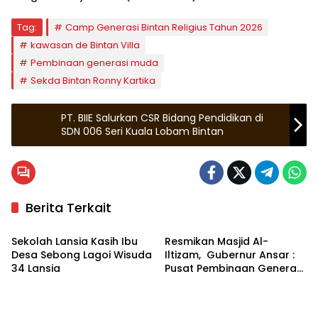
Tag:
Camp Generasi Bintan Religius Tahun 2026
kawasan de Bintan Villa
Pembinaan generasi muda
Sekda Bintan Ronny Kartika
PT. BIIE Salurkan CSR Bidang Pendidikan di
SDN 006 Seri Kuala Lobam Bintan
Berita Terkait
Bintan
Kepulauan Riau
Sekolah Lansia Kasih Ibu
Resmikan Masjid Al-
Desa Sebong Lagoi Wisuda
Iltizam, Gubernur Ansar :
34 Lansia
Pusat Pembinaan Generasi
Masa Depan