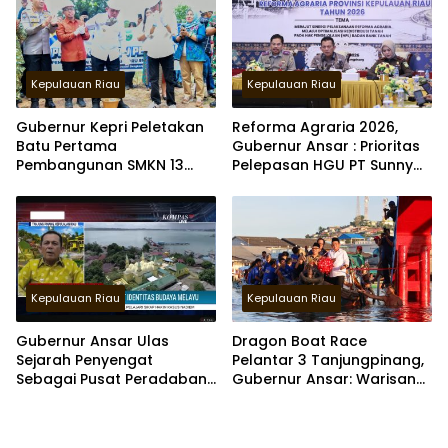
Kepulauan Riau
Kepulauan Riau
Gubernur Kepri Peletakan
Reforma Agraria 2026,
Batu Pertama
Gubernur Ansar : Prioritas
Pembangunan SMKN 13
Pelepasan HGU PT Sunny
dan 14 di Batam
Mas Prima Agung 3000 Ha
di Bintan
Kepulauan Riau
Kepulauan Riau
Gubernur Ansar Ulas
Dragon Boat Race
Sejarah Penyengat
Pelantar 3 Tanjungpinang,
Sebagai Pusat Peradaban
Gubernur Ansar: Warisan
Melayu di Kompas TV
Budaya Jadi Daya Tarik
Wisman