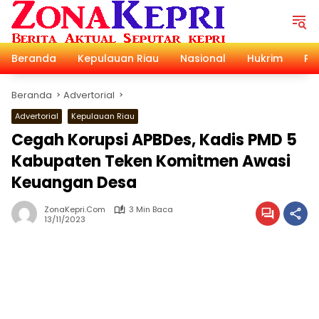
Langsung
ke
konten
Beranda
Kepulauan Riau
Nasional
Hukrim
Pol
Beranda
Advertorial
Advertorial
Kepulauan Riau
Cegah Korupsi APBDes, Kadis PMD 5
Kabupaten Teken Komitmen Awasi
Keuangan Desa
ZonaKepri.com
3 Min Baca
13/11/2023