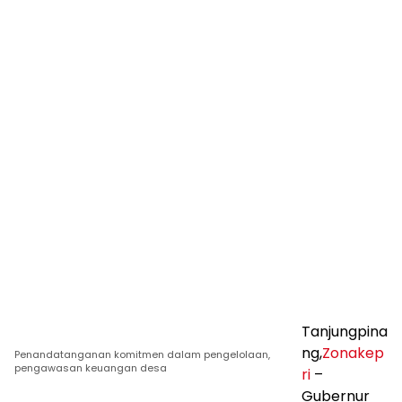
Tanjungpina
ng,
Zonakep
Penandatanganan komitmen dalam pengelolaan,
pengawasan keuangan desa
ri
–
Gubernur