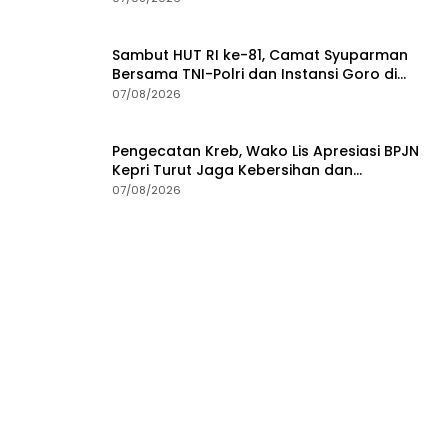
Sambut HUT RI ke-81, Camat Syuparman
Bersama TNI-Polri dan Instansi Goro di
Pantai Piwang
07/08/2026
Pengecatan Kreb, Wako Lis Apresiasi BPJN
Kepri Turut Jaga Kebersihan dan
Keindahan Ruas Jalan
07/08/2026