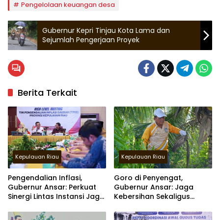
Pengelolaan keuangan desa
Gubernur Kepri Tinjau Kota Lama dan
Sejumlah Pengerjaan Proyek
Berita Terkait
Kepulauan Riau
Kepulauan Riau
Pengendalian Inflasi,
Goro di Penyengat,
Gubernur Ansar: Perkuat
Gubernur Ansar: Jaga
Sinergi Lintas Instansi Jaga
Kebersihan Sekaligus
Stabilitas Harga
Merawat Kawasan
bersejarah