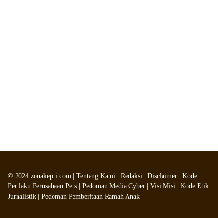
©
2024
zonakepri.com |
Tentang Kami
|
Redaksi
|
Disclaimer
|
Kode
Perilaku Perusahaan Pers
|
Pedoman Media Cyber
|
Visi Misi
|
Kode Etik
Jurnalistik
|
Pedoman Pemberitaan Ramah Anak