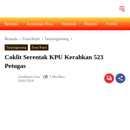
Langsung
ke
konten
Beranda
Kepulauan Riau
Nasional
Hukrim
Politik
Ad
Beranda
Zona Kepri
Tanjungpinang
Tanjungpinang
Zona Kepri
Coklit Serentak KPU Kerahkan 523
Petugas
ZonaKepri.com
2 Min Baca
20/01/2018