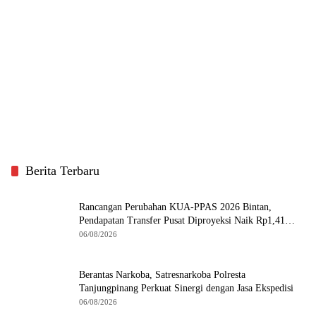
Berita Terbaru
Rancangan Perubahan KUA-PPAS 2026 Bintan,
Pendapatan Transfer Pusat Diproyeksi Naik Rp1,41
Miliar
06/08/2026
Berantas Narkoba, Satresnarkoba Polresta
Tanjungpinang Perkuat Sinergi dengan Jasa Ekspedisi
06/08/2026