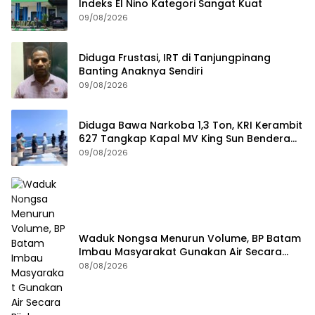
Indeks El Nino Kategori Sangat Kuat
09/08/2026
Diduga Frustasi, IRT di Tanjungpinang
Banting Anaknya Sendiri
09/08/2026
Diduga Bawa Narkoba 1,3 Ton, KRI Kerambit
627 Tangkap Kapal MV King Sun Bendera
Tanzania
09/08/2026
Waduk Nongsa Menurun Volume, BP Batam
Imbau Masyarakat Gunakan Air Secara
Bijak
08/08/2026