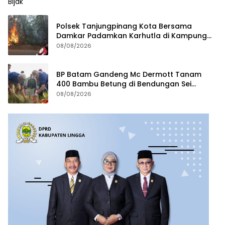
Polsek Tanjungpinang Kota Bersama
Damkar Padamkan Karhutla di Kampung
Bugis
08/08/2026
BP Batam Gandeng Mc Dermott Tanam
400 Bambu Betung di Bendungan Sei
Nongsa
08/08/2026