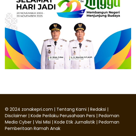
©
2024
zonakepri.com |
Tentang Kami
|
Redaksi
|
Disclaimer
|
Kode Perilaku Perusahaan Pers
|
Pedoman
Media Cyber
|
Visi Misi
|
Kode Etik Jurnalistik
|
Pedoman
Pemberitaan Ramah Anak