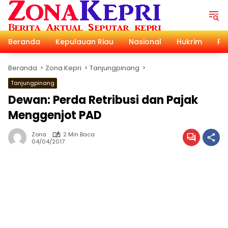
Langsung
ke
konten
Beranda
Kepulauan Riau
Nasional
Hukrim
Pol
Beranda
Zona Kepri
Tanjungpinang
Tanjungpinang
Dewan: Perda Retribusi dan Pajak
Menggenjot PAD
Zona
2 Min Baca
04/04/2017