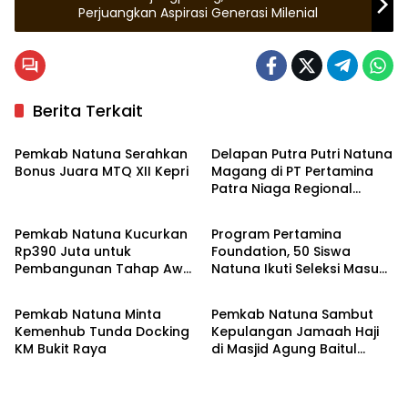
Perjuangkan Aspirasi Generasi Milenial
Berita Terkait
Natuna
Natuna
Pemkab Natuna Serahkan
Delapan Putra Putri Natuna
Bonus Juara MTQ XII Kepri
Magang di PT Pertamina
Patra Niaga Regional
Kepulauan Riau
Natuna
Sumbagut
Pemkab Natuna Kucurkan
Program Pertamina
Rp390 Juta untuk
Foundation, 50 Siswa
Pembangunan Tahap Awal
Natuna Ikuti Seleksi Masuk
Natuna
Natuna
Masjid Jami’ Tanjung
Universitas Pertamina
Pemkab Natuna Minta
Pemkab Natuna Sambut
Kemenhub Tunda Docking
Kepulangan Jamaah Haji
KM Bukit Raya
di Masjid Agung Baitul
Izzah Ranai