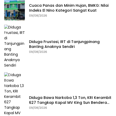
Cuaca Panas dan Minim Hujan, BMKG: Nilai
Indeks El Nino Kategori Sangat Kuat
09/08/2026
Diduga Frustasi, IRT di Tanjungpinang
Banting Anaknya Sendiri
09/08/2026
Diduga Bawa Narkoba 1,3 Ton, KRI Kerambit
627 Tangkap Kapal MV King Sun Bendera
Tanzania
09/08/2026