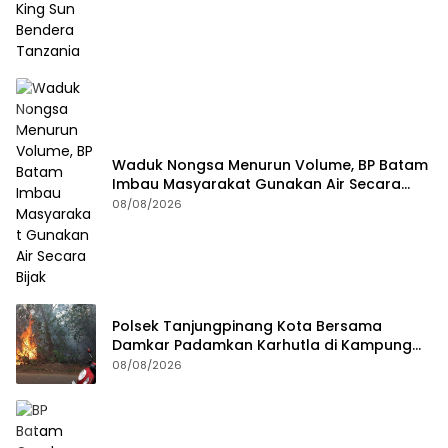
Waduk Nongsa Menurun Volume, BP Batam
Imbau Masyarakat Gunakan Air Secara
Bijak
08/08/2026
Polsek Tanjungpinang Kota Bersama
Damkar Padamkan Karhutla di Kampung
Bugis
08/08/2026