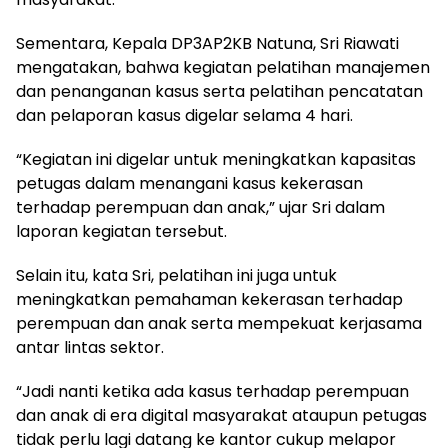
Sementara, Kepala DP3AP2KB Natuna, Sri Riawati
mengatakan, bahwa kegiatan pelatihan manajemen
dan penanganan kasus serta pelatihan pencatatan
dan pelaporan kasus digelar selama 4 hari.
“Kegiatan ini digelar untuk meningkatkan kapasitas
petugas dalam menangani kasus kekerasan
terhadap perempuan dan anak,” ujar Sri dalam
laporan kegiatan tersebut.
Selain itu, kata Sri, pelatihan ini juga untuk
meningkatkan pemahaman kekerasan terhadap
perempuan dan anak serta mempekuat kerjasama
antar lintas sektor.
“Jadi nanti ketika ada kasus terhadap perempuan
dan anak di era digital masyarakat ataupun petugas
tidak perlu lagi datang ke kantor cukup melapor