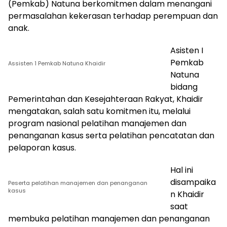
(Pemkab) Natuna berkomitmen dalam menangani
permasalahan kekerasan terhadap perempuan dan
anak.
Asisten I
Pemkab
Assisten 1 Pemkab Natuna Khaidir
Natuna
bidang
Pemerintahan dan Kesejahteraan Rakyat, Khaidir
mengatakan, salah satu komitmen itu, melalui
program nasional pelatihan manajemen dan
penanganan kasus serta pelatihan pencatatan dan
pelaporan kasus.
Hal ini
disampaika
Peserta pelatihan manajemen dan penanganan
kasus
n Khaidir
saat
membuka pelatihan manajemen dan penanganan