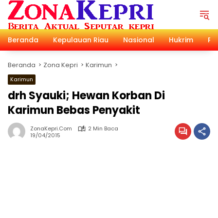
Langsung
ke
konten
Beranda
Kepulauan Riau
Nasional
Hukrim
Pol
Beranda
Zona Kepri
Karimun
Karimun
drh Syauki; Hewan Korban Di
Karimun Bebas Penyakit
ZonaKepri.com
2 Min Baca
19/04/2015