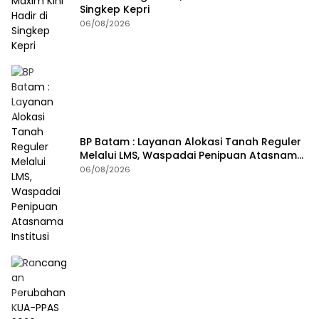
Singkep Kepri
06/08/2026
BP Batam : Layanan Alokasi Tanah Reguler
Melalui LMS, Waspadai Penipuan Atasnama
Institusi
06/08/2026