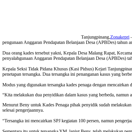
Tanjungpinang,
Zonakepri
–
pengunaan Anggaran Pendapatan Belanjaan Desa (APBDes) tahun ang
Dua orang kades tersebut yakni, Kepala Desa Malang Rapat, Kecamat
penyalahgunaan Anggaran Pendapatan Belanjaan Desa (APBDes) ta
Kepala Seksi Tidak Pidana Khusus (Kasi Pidsus) Kejari Tanjungpina
penetapan tersangka. Dua tersangka ini penanganan kasus yang berb
Modus yang digunakan tersangka kades penaga dengan mencairkan da
“Kita melakukan dua penyidikan dalam kasus yang berbeda, namun ang
Menurut Beny untuk Kades Penaga pihak penyidik sudah melakukan 
selesai pengerjaannya.
“Tersangka ini mencairkan SPJ kegiatan 100 persen, namun pengerjaan
Sementara itu untuk tersangka YM, lanjut Beny, telah melakukan pe