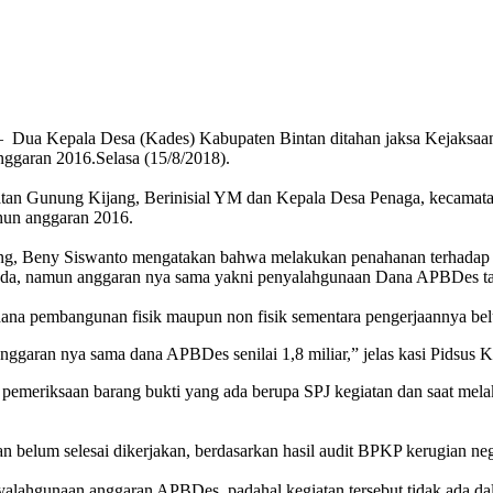
 Dua Kepala Desa (Kades) Kabupaten Bintan ditahan jaksa Kejaksaan
garan 2016.Selasa (15/8/2018).
an Gunung Kijang, Berinisial YM dan Kepala Desa Penaga, kecamatan 
hun anggaran 2016.
ng, Beny Siswanto mengatakan bahwa melakukan penahanan terhadap dua
eda, namun anggaran nya sama yakni penyalahgunaan Dana APBDes tahu
na pembangunan fisik maupun non fisik sementara pengerjaannya belu
garan nya sama dana APBDes senilai 1,8 miliar,” jelas kasi Pidsus K
pemeriksaan barang bukti yang ada berupa SPJ kegiatan dan saat me
 belum selesai dikerjakan, berdasarkan hasil audit BPKP kerugian nega
nyalahgunaan anggaran APBDes, padahal kegiatan tersebut tidak ada 