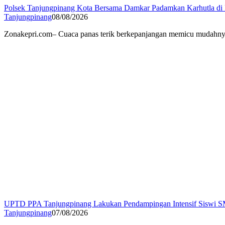
Polsek Tanjungpinang Kota Bersama Damkar Padamkan Karhutla d
Tanjungpinang
08/08/2026
Zonakepri.com– Cuaca panas terik berkepanjangan memicu mudahnya 
UPTD PPA Tanjungpinang Lakukan Pendampingan Intensif Siswi S
Tanjungpinang
07/08/2026