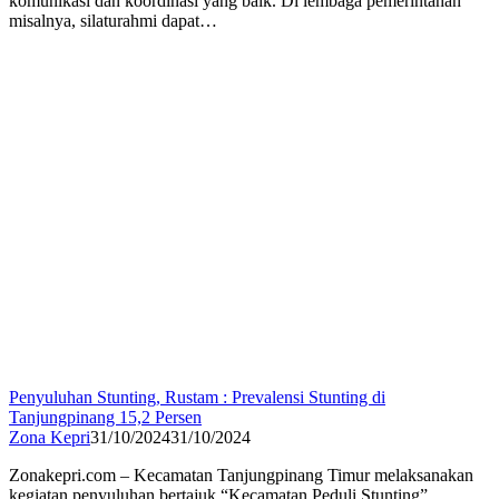
komunikasi dan koordinasi yang baik. Di lembaga pemerintahan
misalnya, silaturahmi dapat…
Penyuluhan Stunting, Rustam : Prevalensi Stunting di
Tanjungpinang 15,2 Persen
Zona Kepri
31/10/2024
31/10/2024
Zonakepri.com – Kecamatan Tanjungpinang Timur melaksanakan
kegiatan penyuluhan bertajuk “Kecamatan Peduli Stunting”