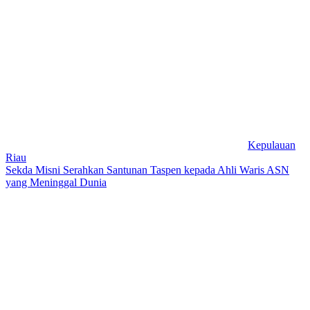
Kepulauan
Riau
Sekda Misni Serahkan Santunan Taspen kepada Ahli Waris ASN
yang Meninggal Dunia