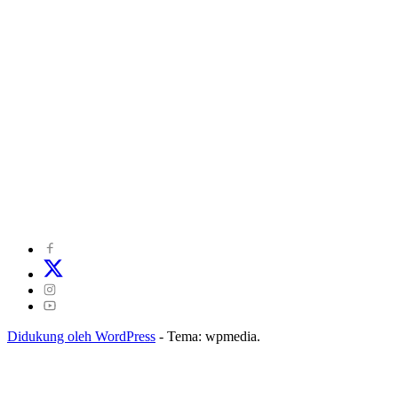
©
2024
zonakepri.com |
Tentang Kami
|
Redaksi
|
Disclaimer
|
Kode Perilaku Perusahaan Pers
|
Pedoman Media Cyber
|
Visi Misi
|
Kode Etik Jurnalistik
|
Pedoman Pemberitaan Ramah Anak
Didukung oleh WordPress
-
Tema: wpmedia.