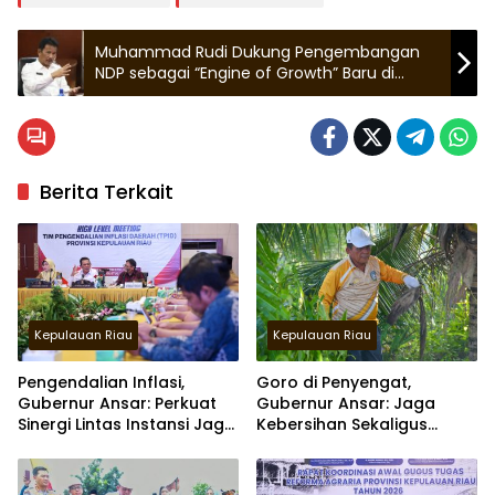
Muhammad Rudi Dukung Pengembangan
NDP sebagai “Engine of Growth” Baru di
Batam
Berita Terkait
Kepulauan Riau
Kepulauan Riau
Pengendalian Inflasi,
Goro di Penyengat,
Gubernur Ansar: Perkuat
Gubernur Ansar: Jaga
Sinergi Lintas Instansi Jaga
Kebersihan Sekaligus
Stabilitas Harga
Merawat Kawasan
bersejarah