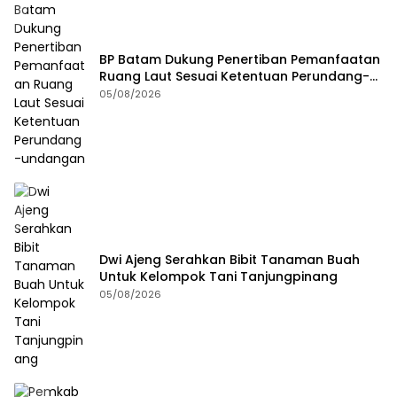
BP Batam Dukung Penertiban Pemanfaatan
Ruang Laut Sesuai Ketentuan Perundang-
undangan
05/08/2026
Dwi Ajeng Serahkan Bibit Tanaman Buah
Untuk Kelompok Tani Tanjungpinang
05/08/2026