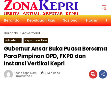
Langsung
ke
konten
Beranda
Kepulauan Riau
Nasional
Hukrim
Pol
Beranda
Advertorial
Advertorial
Kepulauan Riau
Gubernur Ansar Buka Puasa Bersama
Para Pimpinan OPD, FKPD dan
Instansi Vertikal Kepri
ZonaKepri.com
3 Min Baca
28/03/2024