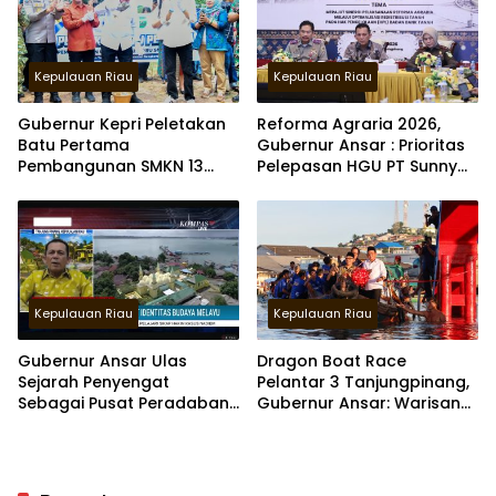
Kepulauan Riau
Kepulauan Riau
Gubernur Kepri Peletakan
Reforma Agraria 2026,
Batu Pertama
Gubernur Ansar : Prioritas
Pembangunan SMKN 13
Pelepasan HGU PT Sunny
dan 14 di Batam
Mas Prima Agung 3000 Ha
di Bintan
Kepulauan Riau
Kepulauan Riau
Gubernur Ansar Ulas
Dragon Boat Race
Sejarah Penyengat
Pelantar 3 Tanjungpinang,
Sebagai Pusat Peradaban
Gubernur Ansar: Warisan
Melayu di Kompas TV
Budaya Jadi Daya Tarik
Wisman