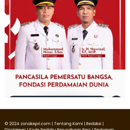
©
2024
zonakepri.com |
Tentang Kami
|
Redaksi
|
Disclaimer
|
Kode Perilaku Perusahaan Pers
|
Pedoman