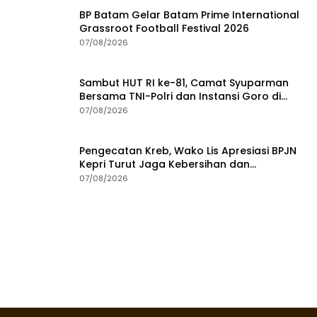
Dekranasda Tanjungpinang Akan Gelar
Dekranasda Fun & Run 2026 di Kawasan
Gedung Gonggong
07/08/2026
BP Batam Gelar Batam Prime International
Grassroot Football Festival 2026
07/08/2026