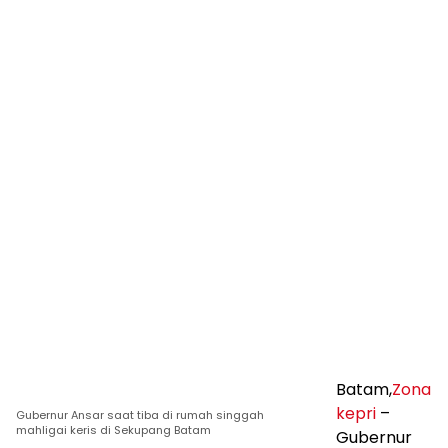
Batam,
Zona
kepri
–
Gubernur Ansar saat tiba di rumah singgah
mahligai keris di Sekupang Batam
Gubernur