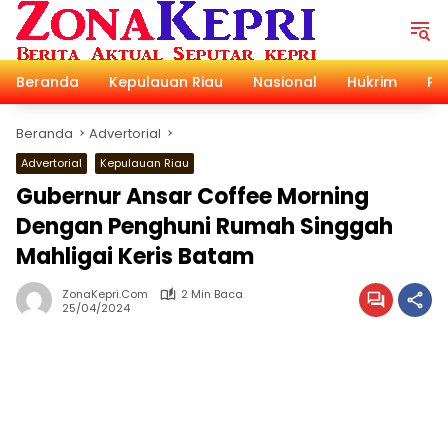
Langsung
ke
konten
Beranda
Kepulauan Riau
Nasional
Hukrim
Pol
Beranda
Advertorial
Advertorial
Kepulauan Riau
Gubernur Ansar Coffee Morning
Dengan Penghuni Rumah Singgah
Mahligai Keris Batam
ZonaKepri.com
2 Min Baca
25/04/2024