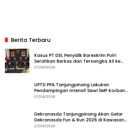
Berita Terbaru
Kasus PT DSI, Penyidik Bareskrim Polri
Serahkan Berkas dan Tersangka AS ke
Kejari Depok
07/08/2026
UPTD PPA Tanjungpinang Lakukan
Pendampingan Intensif Siswi SMP Korban
Asusila
07/08/2026