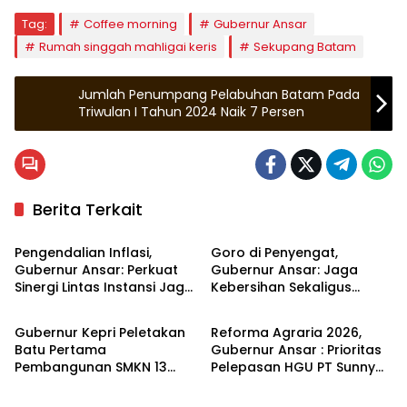
Tag:
Coffee morning
Gubernur Ansar
Rumah singgah mahligai keris
Sekupang Batam
Jumlah Penumpang Pelabuhan Batam Pada
Triwulan I Tahun 2024 Naik 7 Persen
Berita Terkait
Kepulauan Riau
Kepulauan Riau
Pengendalian Inflasi,
Goro di Penyengat,
Gubernur Ansar: Perkuat
Gubernur Ansar: Jaga
Sinergi Lintas Instansi Jaga
Kebersihan Sekaligus
Kepulauan Riau
Kepulauan Riau
Stabilitas Harga
Merawat Kawasan
bersejarah
Gubernur Kepri Peletakan
Reforma Agraria 2026,
Batu Pertama
Gubernur Ansar : Prioritas
Pembangunan SMKN 13
Pelepasan HGU PT Sunny
Kepulauan Riau
Kepulauan Riau
dan 14 di Batam
Mas Prima Agung 3000 Ha
di Bintan