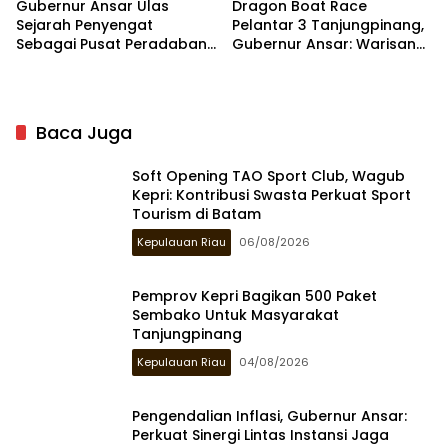
Gubernur Ansar Ulas
Dragon Boat Race
Sejarah Penyengat
Pelantar 3 Tanjungpinang,
Sebagai Pusat Peradaban
Gubernur Ansar: Warisan
Melayu di Kompas TV
Budaya Jadi Daya Tarik
Wisman
Baca Juga
Soft Opening TAO Sport Club, Wagub
Kepri: Kontribusi Swasta Perkuat Sport
Tourism di Batam
Kepulauan Riau
06/08/2026
Pemprov Kepri Bagikan 500 Paket
Sembako Untuk Masyarakat
Tanjungpinang
Kepulauan Riau
04/08/2026
Pengendalian Inflasi, Gubernur Ansar:
Perkuat Sinergi Lintas Instansi Jaga