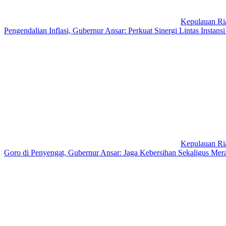
Kepulauan Ri
Pengendalian Inflasi, Gubernur Ansar: Perkuat Sinergi Lintas Instansi
Kepulauan Ri
Goro di Penyengat, Gubernur Ansar: Jaga Kebersihan Sekaligus Mer