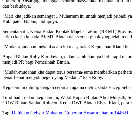
Gubernur Ansar juga mengajak seluruh masyarakat Kepulauan Riau 
dan berbudaya.
“Mari kita jadikan semangat 1 Muharram ini untuk menjadi pribadi
Kabupaten Bintan,” tutupnya.
Sementara itu, Ketua Badan Kontak Majelis Taklim (BKMT) Provins
terima kasih kepada BKMT Bintan dan semua pihak yang telah menduk
“Mudah-mudahan melalui acara ini masyarakat Kepulauan Riau khus
Bupati Bintan Roby Kurniawan, dalam sambutannya berharap kolabor
menjadi PR bagi Pemerintah Bintan.
“Mudah-mudahan kita dapat terus bersama-sama memberikan perhatian
benar-benar menjadi negeri yang Madani,” kata Roby.
Kegiatan ini ditutup dengan ceramah agama oleh Ustadz Encep Sehab
Turut hadir dalam kegiatan ini, Wakil Bupati Bintan Ahdi Muqsith
GOW Bintan Sabine Rohden, Ketua DWP Bintan Elyza Riani, para 
Tag:
Di bintan
Gebyar Muharam
Gubernur Ansar
muharam 1446 H