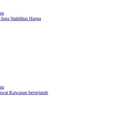
au
 Jaga Stabilitas Harga
au
awat Kawasan bersejarah