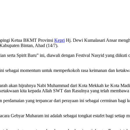
mpingi Ketua BKMT Provinsi
Kepri
Hj. Dewi Kumalasari Ansar mengha
Kabupaten Bintan, Ahad (14/7).
serta Spirit Baru” ini, diawali dengan Festival Nasyid yang diikuti o
 ini sebagai momentum untuk memperkokoh rasa keimanan dan ketak
ejarah akan hijrahnya Nabi Muhammad dari Kota Mekkah ke Kota Madina
etakwaan kita kepada Allah SWT dan Rasulnya yang telah membawa a
n perdamaian yang terpancar dari perayaan ini sebagai cerminan bagi
cara Gebyar Muharam ini adalah sebagai tongkat estafet bagi setiap mu