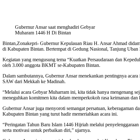
Gubernur Ansar saat menghadiri Gebyar
Muharam 1446 H Di Bintan
Bintan,Zonakepri- Gubernur Kepulauan Riau H. Ansar Ahmad dida
di Kabupaten Bintan. Bertempat di Gedung Nasional, Tanjung Uban 
Kegiatan yang mengusung tema “Kuatkan Persaudaraan dan Kepedulian 
oleh 3.000 anggota BKMT se-Kabupaten Bintan.
Dalam sambutannya, Gubernur Ansar menekankan pentingnya acara
SAW dari Mekkah ke Madinah.
“Melalui acara Gebyar Muharram ini, kita tidak hanya mengenang s
meneguhkan komitmen kita dalam memperkokoh rasa keimanan dan k
Gubernur Ansar juga menyoroti semangat persatuan, keberagaman da
Kabupaten Bintan yang turut hadir memeriahkan acara ini.
“Peringatan Tahun Baru Islam 1446 Hijriah melalui penyelenggaraan a
serta motivasi untuk perbaikan diri,” ujarnya.