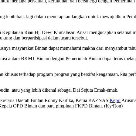
untuk menjaga persatuan, kerukunan dan bersinergi dengan Pemerint
 yang lebih baik lagi dalam menerapkan langkah untuk mewujudkan Pem
i Kepulauan Riau Hj. Dewi Kumalasari Ansar mengucapkan selamat mem
ung dan berpartisipasi dalam acara tersebut.
usnya masyarakat Bintan dapat memahami makna dari menyambut tahun
asi antara BKMT Bintan dengan Pemerintah Bintan dapat terus melan
 khusus terhadap program-progran yang bersifat keagamaan, kita perb
udin, atau yang lebih dikenal sebagai Dai Sejuta Emak-emak.
, Sekretaris Daerah Bintan Ronny Kartika, Ketua BAZNAS
Kepri
Arusman
Kepala OPD Bintan dan para pimpinan FKPD Bintan. (Ky/Ron)