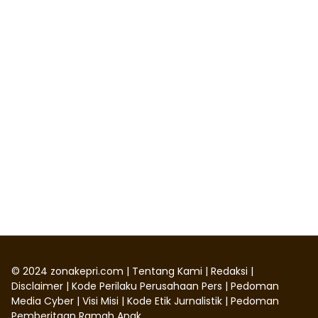
©
2024
zonakepri.com |
Tentang Kami
|
Redaksi
|
Disclaimer
|
Kode Perilaku Perusahaan Pers
|
Pedoman
Media Cyber
|
Visi Misi
|
Kode Etik Jurnalistik
|
Pedoman
Pemberitaan Ramah Anak