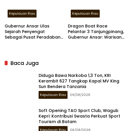
Kepulauan Riau
Kepulauan Riau
Gubernur Ansar Ulas
Dragon Boat Race
Sejarah Penyengat
Pelantar 3 Tanjungpinang,
Sebagai Pusat Peradaban
Gubernur Ansar: Warisan
Melayu di Kompas TV
Budaya Jadi Daya Tarik
Wisman
Baca Juga
Diduga Bawa Narkoba 1,3 Ton, KRI
Kerambit 627 Tangkap Kapal MV King
Sun Bendera Tanzania
Kepulauan Riau
09/08/2026
Soft Opening TAO Sport Club, Wagub
Kepri: Kontribusi Swasta Perkuat Sport
Tourism di Batam
Kepulauan Riau
06/08/2026