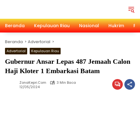
Langsung
ke
konten
Beranda
Kepulauan Riau
Nasional
Hukrim
Pol
Beranda
Advertorial
Advertorial
Kepulauan Riau
Gubernur Ansar Lepas 487 Jemaah Calon
Haji Kloter 1 Embarkasi Batam
ZonaKepri.com
3 Min Baca
12/05/2024