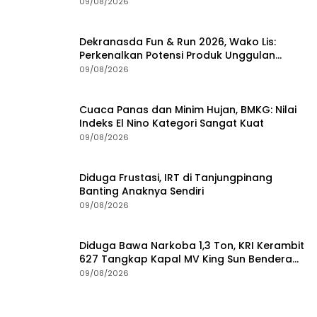
09/08/2026
Dekranasda Fun & Run 2026, Wako Lis:
Perkenalkan Potensi Produk Unggulan
Daerah
09/08/2026
Cuaca Panas dan Minim Hujan, BMKG: Nilai
Indeks El Nino Kategori Sangat Kuat
09/08/2026
Diduga Frustasi, IRT di Tanjungpinang
Banting Anaknya Sendiri
09/08/2026
Diduga Bawa Narkoba 1,3 Ton, KRI Kerambit
627 Tangkap Kapal MV King Sun Bendera
Tanzania
09/08/2026