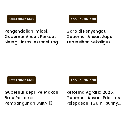
Kepulauan Riau
Kepulauan Riau
Pengendalian Inflasi,
Goro di Penyengat,
Gubernur Ansar: Perkuat
Gubernur Ansar: Jaga
Sinergi Lintas Instansi Jaga
Kebersihan Sekaligus
Stabilitas Harga
Merawat Kawasan
bersejarah
Kepulauan Riau
Kepulauan Riau
Gubernur Kepri Peletakan
Reforma Agraria 2026,
Batu Pertama
Gubernur Ansar : Prioritas
Pembangunan SMKN 13
Pelepasan HGU PT Sunny
dan 14 di Batam
Mas Prima Agung 3000 Ha
di Bintan