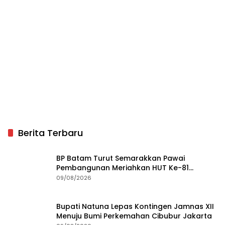
Berita Terbaru
BP Batam Turut Semarakkan Pawai
Pembangunan Meriahkan HUT Ke-81
Kemerdekaan RI
09/08/2026
Bupati Natuna Lepas Kontingen Jamnas XII
Menuju Bumi Perkemahan Cibubur Jakarta