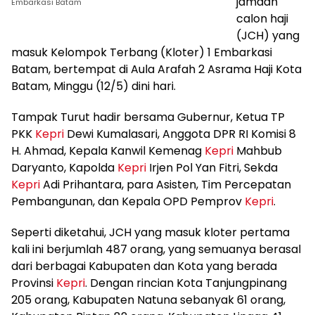
jamaah
Embarkasi Batam
calon haji
(JCH) yang
masuk Kelompok Terbang (Kloter) 1 Embarkasi
Batam, bertempat di Aula Arafah 2 Asrama Haji Kota
Batam, Minggu (12/5) dini hari.
Tampak Turut hadir bersama Gubernur, Ketua TP
PKK
Kepri
Dewi Kumalasari, Anggota DPR RI Komisi 8
H. Ahmad, Kepala Kanwil Kemenag
Kepri
Mahbub
Daryanto, Kapolda
Kepri
Irjen Pol Yan Fitri, Sekda
Kepri
Adi Prihantara, para Asisten, Tim Percepatan
Pembangunan, dan Kepala OPD Pemprov
Kepri
.
Seperti diketahui, JCH yang masuk kloter pertama
kali ini berjumlah 487 orang, yang semuanya berasal
dari berbagai Kabupaten dan Kota yang berada
Provinsi
Kepri
. Dengan rincian Kota Tanjungpinang
205 orang, Kabupaten Natuna sebanyak 61 orang,