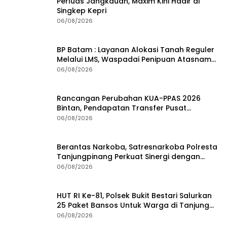
Perluas Jangkauan, Maxim Kini Hadir di
Singkep Kepri
06/08/2026
BP Batam : Layanan Alokasi Tanah Reguler
Melalui LMS, Waspadai Penipuan Atasnama
Institusi
06/08/2026
Rancangan Perubahan KUA-PPAS 2026
Bintan, Pendapatan Transfer Pusat
Diproyeksi Naik Rp1,41 Miliar
06/08/2026
Berantas Narkoba, Satresnarkoba Polresta
Tanjungpinang Perkuat Sinergi dengan
Jasa Ekspedisi
06/08/2026
HUT RI Ke-81, Polsek Bukit Bestari Salurkan
25 Paket Bansos Untuk Warga di Tanjung
Unggat
06/08/2026