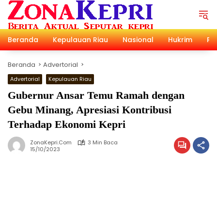
Langsung
ke
konten
Beranda
Kepulauan Riau
Nasional
Hukrim
Pol
Beranda
Advertorial
Advertorial
Kepulauan Riau
Gubernur Ansar Temu Ramah dengan
Gebu Minang, Apresiasi Kontribusi
Terhadap Ekonomi Kepri
ZonaKepri.com
3 Min Baca
15/10/2023