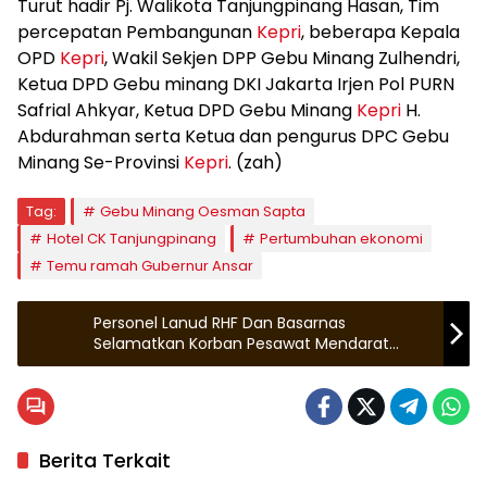
Turut hadir Pj. Walikota Tanjungpinang Hasan, Tim
percepatan Pembangunan
Kepri
, beberapa Kepala
OPD
Kepri
, Wakil Sekjen DPP Gebu Minang Zulhendri,
Ketua DPD Gebu minang DKI Jakarta Irjen Pol PURN
Safrial Ahkyar, Ketua DPD Gebu Minang
Kepri
H.
Abdurahman serta Ketua dan pengurus DPC Gebu
Minang Se-Provinsi
Kepri
. (zah)
Tag:
Gebu Minang Oesman Sapta
Hotel CK Tanjungpinang
Pertumbuhan ekonomi
Temu ramah Gubernur Ansar
Personel Lanud RHF Dan Basarnas
Selamatkan Korban Pesawat Mendarat
Darurat di Air
Berita Terkait