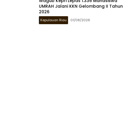
Wagub Kepri Lepas 1.336 Mahasiswa
UMRAH Jalani KKN Gelombang II Tahun
2026
Kepulauan Riau
01/08/2026