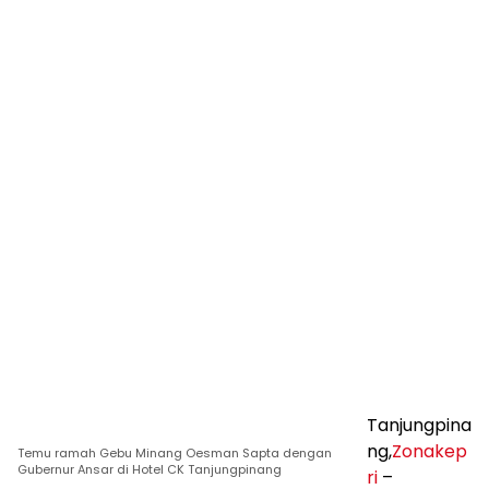
Tanjungpina
ng,
Zonakep
Temu ramah Gebu Minang Oesman Sapta dengan
Gubernur Ansar di Hotel CK Tanjungpinang
ri
–