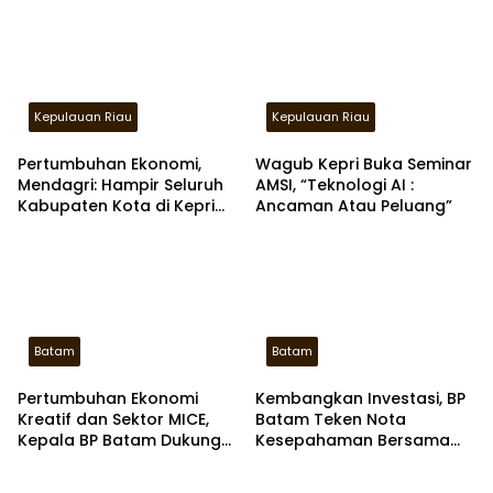
Kepulauan Riau
Kepulauan Riau
Pertumbuhan Ekonomi,
Wagub Kepri Buka Seminar
Mendagri: Hampir Seluruh
AMSI, “Teknologi AI :
Kabupaten Kota di Kepri
Ancaman Atau Peluang”
Diatas Angka Nasional
Batam
Batam
Pertumbuhan Ekonomi
Kembangkan Investasi, BP
Kreatif dan Sektor MICE,
Batam Teken Nota
Kepala BP Batam Dukung
Kesepahaman Bersama
Kemajuan Industri Musik
Kemerinves