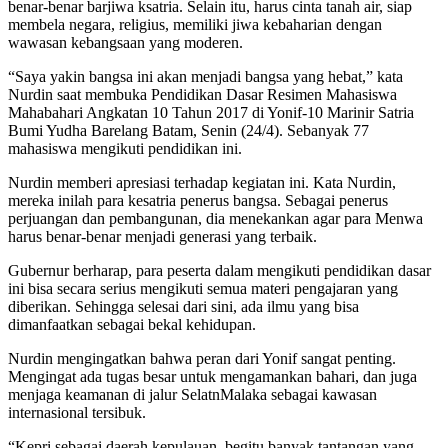
benar-benar barjiwa ksatria. Selain itu, harus cinta tanah air, siap
membela negara, religius, memiliki jiwa kebaharian dengan
wawasan kebangsaan yang moderen.
“Saya yakin bangsa ini akan menjadi bangsa yang hebat,” kata
Nurdin saat membuka Pendidikan Dasar Resimen Mahasiswa
Mahabahari Angkatan 10 Tahun 2017 di Yonif-10 Marinir Satria
Bumi Yudha Barelang Batam, Senin (24/4). Sebanyak 77
mahasiswa mengikuti pendidikan ini.
Nurdin memberi apresiasi terhadap kegiatan ini. Kata Nurdin,
mereka inilah para kesatria penerus bangsa. Sebagai penerus
perjuangan dan pembangunan, dia menekankan agar para Menwa
harus benar-benar menjadi generasi yang terbaik.
Gubernur berharap, para peserta dalam mengikuti pendidikan dasar
ini bisa secara serius mengikuti semua materi pengajaran yang
diberikan. Sehingga selesai dari sini, ada ilmu yang bisa
dimanfaatkan sebagai bekal kehidupan.
Nurdin mengingatkan bahwa peran dari Yonif sangat penting.
Mengingat ada tugas besar untuk mengamankan bahari, dan juga
menjaga keamanan di jalur SelatnMalaka sebagai kawasan
internasional tersibuk.
“Kepri sebagai daerah kepulauan, begitu banyak tantangan yang