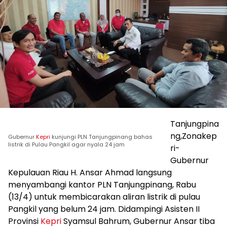
Tanjungpina
ng,Zonakep
Gubernur
Kepri
kunjungi PLN Tanjungpinang bahas
listrik di Pulau Pangkil agar nyala 24 jam
ri-
Gubernur
Kepulauan Riau H. Ansar Ahmad langsung
menyambangi kantor PLN Tanjungpinang, Rabu
(13/4) untuk membicarakan aliran listrik di pulau
Pangkil yang belum 24 jam. Didampingi Asisten II
Provinsi
Kepri
Syamsul Bahrum, Gubernur Ansar tiba