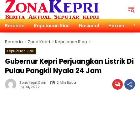
Langsung
ke
konten
Beranda
Kepulauan Riau
Nasional
Hukrim
Pol
Beranda
Zona Kepri
Kepulauan Riau
Kepulauan Riau
Gubernur Kepri Perjuangkan Listrik Di
Pulau Pangkil Nyala 24 Jam
ZonaKepri.com
2 Min Baca
13/04/2022