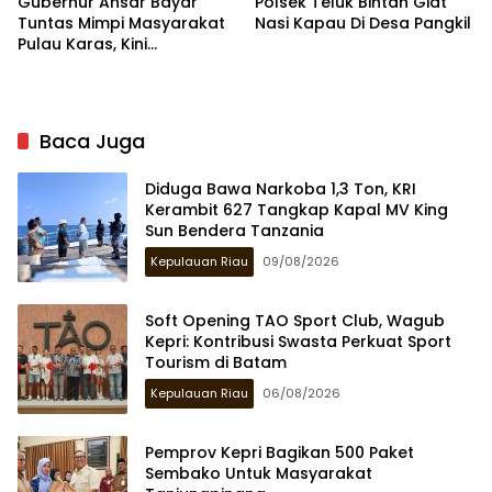
Gubernur Ansar Bayar
Polsek Teluk Bintan Giat
Tuntas Mimpi Masyarakat
Nasi Kapau Di Desa Pangkil
Pulau Karas, Kini
Listrik Nyala 24 Jam
Baca Juga
Diduga Bawa Narkoba 1,3 Ton, KRI
Kerambit 627 Tangkap Kapal MV King
Sun Bendera Tanzania
Kepulauan Riau
09/08/2026
Soft Opening TAO Sport Club, Wagub
Kepri: Kontribusi Swasta Perkuat Sport
Tourism di Batam
Kepulauan Riau
06/08/2026
Pemprov Kepri Bagikan 500 Paket
Sembako Untuk Masyarakat