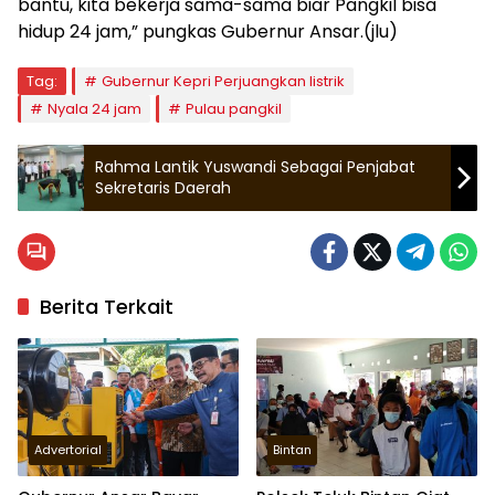
bantu, kita bekerja sama-sama biar Pangkil bisa
hidup 24 jam,” pungkas Gubernur Ansar.(jlu)
Tag:
Gubernur Kepri Perjuangkan listrik
Nyala 24 jam
Pulau pangkil
Rahma Lantik Yuswandi Sebagai Penjabat
Sekretaris Daerah
Berita Terkait
Advertorial
Bintan