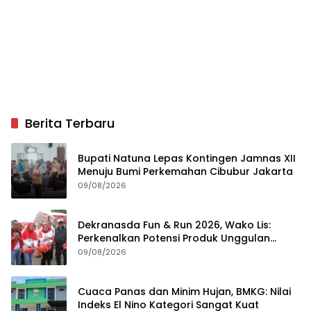
Berita Terbaru
Bupati Natuna Lepas Kontingen Jamnas XII
Menuju Bumi Perkemahan Cibubur Jakarta
09/08/2026
Dekranasda Fun & Run 2026, Wako Lis:
Perkenalkan Potensi Produk Unggulan
Daerah
09/08/2026
Cuaca Panas dan Minim Hujan, BMKG: Nilai
Indeks El Nino Kategori Sangat Kuat