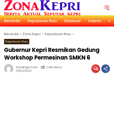
Langsung
ke
konten
Beranda
Kepulauan Riau
Nasional
Hukrim
Pol
Beranda
Zona Kepri
Kepulauan Riau
Kepulauan Riau
Gubernur Kepri Resmikan Gedung
Workshop Permesinan SMKN 6
ZonaKepri.com
2 Min Baca
11/02/2022