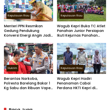
Kepulauan Riau
Kepulauan Riau
Menteri PPN Resmikan
Wagub Kepri Buka TC Atlet
Gedung Pendukung
Panahan Junior Persiapan
Konversi Energi Angin Jadi
Ikuti Kejurnas Panahan
Listrik Di Batam
2026
Hukrim
Kepulauan Riau
Berantas Narkoba,
Wagub Kepri Hadiri
Polresta Barelang Bakar 1
Penanaman Cabai
Kg Sabu dan Ribuan Vape
Perdana HKTI Kepri di
Etomidate
Galang Baru Batam
Baca Juga