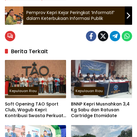
Pemprov Kepri Kejar Peringkat ‘Informatif’
dalam Keterbukaan Informasi Publik
Berita Terkait
Kepulauan Riau
Kepulauan Riau
Soft Opening TAO Sport
BNNP Kepri Musnahkan 3,4
Club, Wagub Kepri:
Kg Sabu dan Ratusan
Kontribusi Swasta Perkuat
Cartridge Etomidate
Sport Tourism di Batam