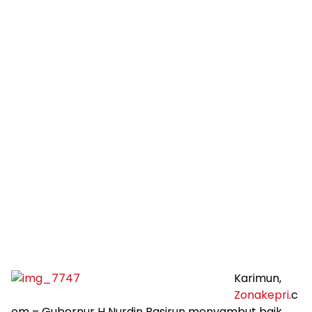
Karimun,
Zonakepri
.c
om – Gubernur H Nurdin Basirun menyambut baik