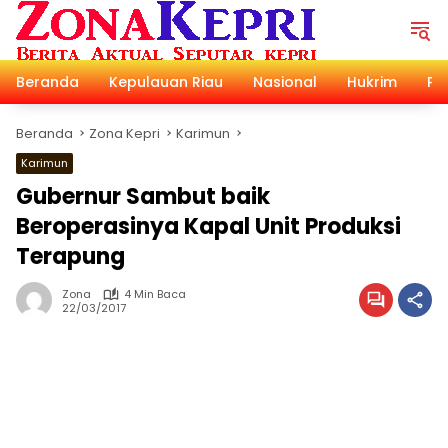
Langsung
ke
konten
Beranda
Kepulauan Riau
Nasional
Hukrim
Pol
Beranda
Zona Kepri
Karimun
Karimun
Gubernur Sambut baik
Beroperasinya Kapal Unit Produksi
Terapung
Zona
4 Min Baca
22/03/2017