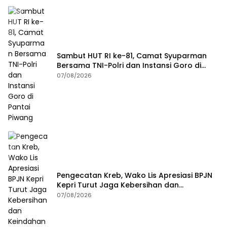
Sambut HUT RI ke-81, Camat Syuparman
Bersama TNI-Polri dan Instansi Goro di
Pantai Piwang
07/08/2026
Pengecatan Kreb, Wako Lis Apresiasi BPJN
Kepri Turut Jaga Kebersihan dan
Keindahan Ruas Jalan
07/08/2026