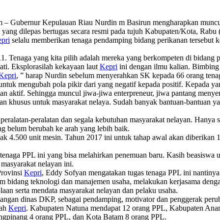
m – Gubernur Kepulauan Riau Nurdin m Basirun mengharapkan muncul
yang dilepas bertugas secara resmi pada tujuh Kabupaten/Kota, Rabu (
pri
selalu memberikan tenaga pendamping bidang perikanan tersebut ke
. Tenaga yang kita pilih adalah mereka yang berkompeten di bidang pe
ti. Eksplorasilah kekayaan laut
Kepri
ini dengan ilmu kalian. Bimbing
Kepri
, ” harap Nurdin sebelum menyerahkan SK kepada 66 orang tenag
tuk mengubah pola pikir dari yang negatif kepada positif. Kepada yang
dan aktif. Sehingga muncul jiwa-jiwa enterpreneur, jiwa pantang menyer
an khusus untuk masyarakat nelaya. Sudah banyak bantuan-bantuan ya
a peralatan-peralatan dan segala kebutuhan masyarakat nelayan. Hanya 
ng belum berubah ke arah yang lebih baik.
ak 4.500 unit mesin. Tahun 2017 ini untuk tahap awal akan diberikan 
enaga PPL ini yang bisa melahirkan penemuan baru. Kasih beasiswa un
masyarakat nelayan ini.
Provinsi
Kepri
, Eddy Sofyan mengatakan tugas tenaga PPL ini nantiny
am bidang teknologi dan manajemen usaha, melakukan kerjasama deng
olaan serta mendata masyarakat nelayan dan pelaku usaha.
tangan dinas DKP, sebagai pendamping, motivator dan penggerak perub
yah
Kepri
. Kabupaten Natuna mendapat 12 orang PPL, Kabupaten Ana
ngpinang 4 orang PPL, dan Kota Batam 8 orang PPL.