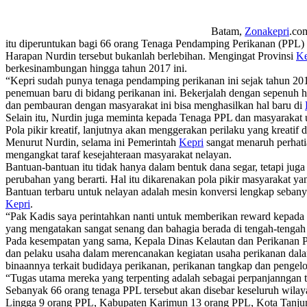
Batam,
Zonakepri
.co
itu diperuntukan bagi 66 orang Tenaga Pendamping Perikanan (PPL) 
Harapan Nurdin tersebut bukanlah berlebihan. Mengingat Provinsi
Ke
berkesinambungan hingga tahun 2017 ini.
“Kepri sudah punya tenaga pendamping perikanan ini sejak tahun 2011
penemuan baru di bidang perikanan ini. Bekerjalah dengan sepenuh ha
dan pembauran dengan masyarakat ini bisa menghasilkan hal baru di
Selain itu, Nurdin juga meminta kepada Tenaga PPL dan masyarakat un
Pola pikir kreatif, lanjutnya akan menggerakan perilaku yang kreatif 
Menurut Nurdin, selama ini Pemerintah
Kepri
sangat menaruh perhati
mengangkat taraf kesejahteraan masyarakat nelayan.
Bantuan-bantuan itu tidak hanya dalam bentuk dana segar, tetapi jug
perubahan yang berarti. Hal itu dikarenakan pola pikir masyarakat ya
Bantuan terbaru untuk nelayan adalah mesin konversi lengkap sebany
Kepri
.
“Pak Kadis saya perintahkan nanti untuk memberikan reward kepada t
yang mengatakan sangat senang dan bahagia berada di tengah-tengah 
Pada kesempatan yang sama, Kepala Dinas Kelautan dan Perikanan 
dan pelaku usaha dalam merencanakan kegiatan usaha perikanan dal
binaannya terkait budidaya perikanan, perikanan tangkap dan pengel
“Tugas utama mereka yang terpenting adalah sebagai perpanjanngan 
Sebanyak 66 orang tenaga PPL tersebut akan disebar keseluruh wila
Lingga 9 orang PPL, Kabupaten Karimun 13 orang PPL, Kota Tanju