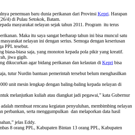
nya penemuan baru dunia perikanan dari Provinsi
Kepri
. Harapan
26/4) di Pulau Setokok, Batam.
pada masyarakat nelayan sejak tahun 2011. Program itu terus
rikanan. Maka itu saya sangat berharap tahun ini bisa muncul satu
 masyarakat nelayan ini dengan serius. Semoga dengan keseriusan
a PPL tesebut.
 biasa-biasa saja, yang monoton kepada pola pikir yang kreatif.
ah, jiwa gigih.
ng dikucurkan agar bidang perikanan dan kelautan di
Kepri
bisa
saja, tutur Nurdin bantuan pemerintah tersebut belum menghasilkan
1000 unit mesin lengkap dengan baling-baling kepada nelayan di
tuk melanjutkan kuliah atau diangkat jadi pegawai,” kata Gubernur
a adalah membuat rencana kegiatan penyuluhan, membimbing nelayan
an perbankan, serta menggumpulkan dan melaporkan data hasil
ahan,” jelas Eddy.
mbas 8 orang PPL, Kabupaten Bintan 13 orang PPL, Kabupaten