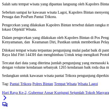
Salah satu tempat wisata yang dipantau langsung oleh Kapolres Bint
Sebelum sampai ke kawasan wisata Lagoi, Kapolres Bintan menyempa
Penaga dan PosPam Pantai Trikora.
Pengecekan yang dilakukan Kapolres Bintan tersebut dalam rangka 
lokasi Objektif Wisata.
Dalam pengecekan yang dilakukan oleh Kapolres Bintan di Pos Peng
Kenyamanan, dan Keamanan Diri, Pastikan untuk memberikan Pelayan
Dilokasi tempat wisata terpantau pengunjung mulai padat baik di p
Raya Idul Fitri 1443H dan menghimbau Untuk tetap mengikuti Proto
Tercatat dari data yang diterima jumlah pengunjung yang memasuki k
dengan volume kendaraan sebanyak 1265 kendaraan baik roda dua 
Sedangkan untuk kawasan wisata pantai Trikora pengunjung diperkir
Tag:
Pantai Trikora
Polres Bintan
Tempat Wisata
Wisata Lagoi
Hari Raya Ke-2, Gubernur Ansar Kunjungi Sejumlah Tokoh Masyara