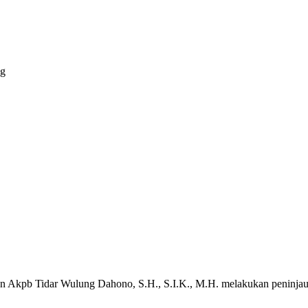
ng
tan Akpb Tidar Wulung Dahono, S.H., S.I.K., M.H. melakukan peninjau