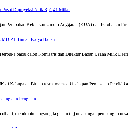
Pusat Diproyeksi Naik Rp1,41 Miliar
gan Perubahan Kebijakan Umum Anggaran (KUA) dan Perubahan Prio
BUMD PT. Bintan Karya Bahari
 terbuka bakal calon Komisaris dan Direktur Badan Usaha Milik Da
SMK di Kabupaten Bintan resmi memasuki tahapan Pemusatan Pendidi
beling dan Pengujan
dhani, memimpin langsung kegiatan tinjau lapangan pembangunan sa