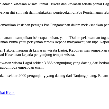
an adalah kawasan wisata Pantai Trikora dan kawasan wisata pantai Lag
tkan diri singgah dan melakukan pengecekan di Pos Pengamanan lebar
memastikan kesiapan petugas Pos Pengamanan dalam melaksanakan pen
amanan disampaikan beberapa arahan, yaitu “Dalam pelaksanaan tuga
an Prima yaitu pelayanan terbaik kepada masyarakat, tak lupa Kapol
antai Trikora maupun di kawasan wisata Lagoi, Kapolres menyempatka
kol Kesehatan kepada pengunjung tempat wisata.
awasan wisata Lagoi sekitar 3.866 pengunjung yang datang dari berbag
maupun roda empat dan enam.
akan sekitar 2000 pengunjung yang datang dari Tanjungpinang, Batam 
kat Kepri