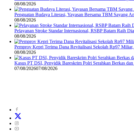
08/08/2026
Penguatan Budaya Literasi, Yayasan Bersama TBM Sayang A
08/08/2026
Pelayanan Stroke Standar Internasional, RSBP Batam Raih D
08/08/2026
Pemprov Kepri Terima Dana Revitalisasi Sekolah Rp97 Miliar,
08/08/2026
Kasus PT DSI, Penyidik Bareskrim Polri Serahkan Berkas da
07/08/2026
07/08/2026
©
2024
zonakepri.com |
Tentang Kami
|
Redaksi
|
Disclaimer
|
Kode P