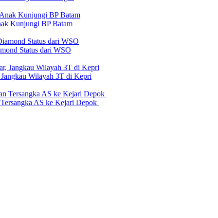
nak Kunjungi BP Batam
iamond Status dari WSO
 Jangkau Wilayah 3T di Kepri
n Tersangka AS ke Kejari Depok
erilaku Perusahaan Pers
|
Pedoman Media Cyber
|
Visi Misi
|
Kode Eti