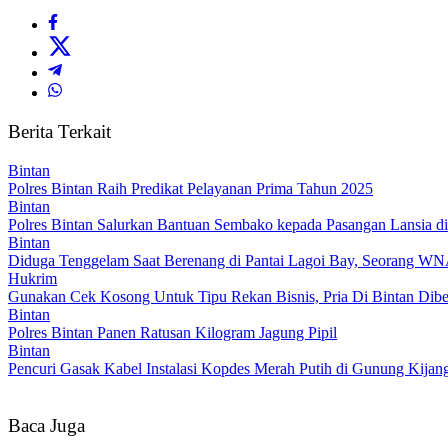
Berita Terkait
Bintan
Polres Bintan Raih Predikat Pelayanan Prima Tahun 2025
Bintan
Polres Bintan Salurkan Bantuan Sembako kepada Pasangan Lansia d
Bintan
Diduga Tenggelam Saat Berenang di Pantai Lagoi Bay, Seorang WN
Hukrim
Gunakan Cek Kosong Untuk Tipu Rekan Bisnis, Pria Di Bintan Dibe
Bintan
Polres Bintan Panen Ratusan Kilogram Jagung Pipil
Bintan
Pencuri Gasak Kabel Instalasi Kopdes Merah Putih di Gunung Kijan
Baca Juga