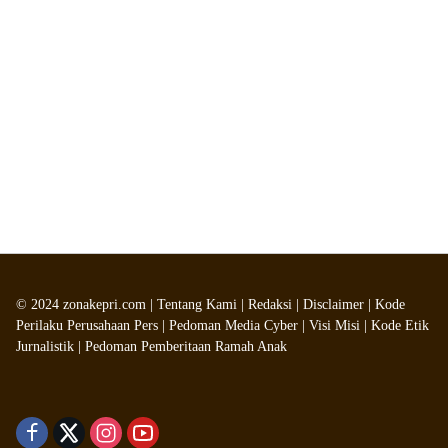
©
2024
zonakepri.com |
Tentang Kami
|
Redaksi
|
Disclaimer
|
Kode
Perilaku Perusahaan Pers
|
Pedoman Media Cyber
|
Visi Misi
|
Kode Etik
Jurnalistik
|
Pedoman Pemberitaan Ramah Anak