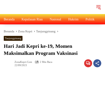
Langsung
ke
konten
Beranda
Kepulauan Riau
Nasional
Hukrim
Politik
Ad
Beranda
Zona Kepri
Tanjungpinang
Tanjungpinang
Hari Jadi Kepri ke-19, Momen
Maksimalkan Program Vaksinasi
ZonaKepri.com
2 Min Baca
22/09/2021