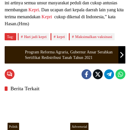
ini artinya semua unsur masyarakat peduli dan cukup antusias
membangun
Kepri
. Dan ucapan dari kepala daerah lain yang kita
terima menandakan
Kepri
cukup dikenal di Indonesia,” kata
Hasan.(Hms)
Tag:
Hari jadi kepri
kepri
Maksimalkan vaksinasi
Program Reforma Agraria, Gubernur Ansar Serahkan
Sertifikat Redistribusi Tanah Tahun 2021
Berita Terkait
Politik
Advertorial