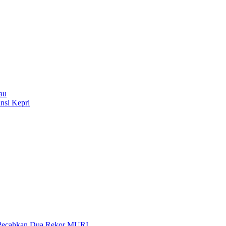
au
nsi Kepri
 Pecahkan Dua Rekor MURI