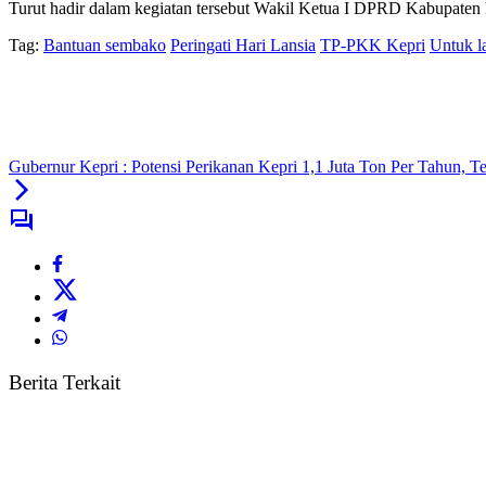
Turut hadir dalam kegiatan tersebut Wakil Ketua I DPRD Kabupaten
Tag:
Bantuan sembako
Peringati Hari Lansia
TP-PKK Kepri
Untuk l
Gubernur Kepri : Potensi Perikanan Kepri 1,1 Juta Ton Per Tahun, T
Berita Terkait