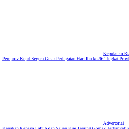
Kepulauan Ri
Pemprov Kepri Segera Gelar Peringatan Hari Ibu ke-96 Tingkat Provi
Advertorial
Kenakan Kebaya Labuh dan Sajian Kue Tepung Gomak Terbanyak