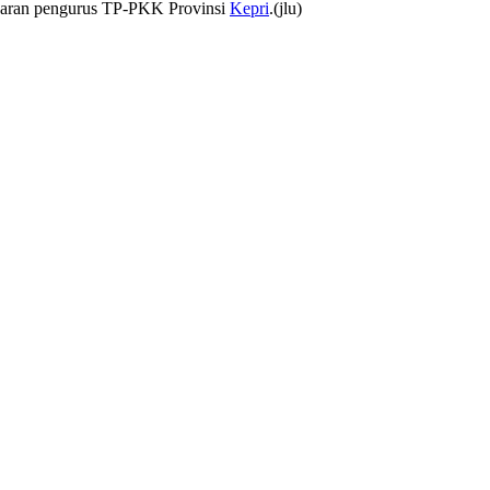
ajaran pengurus TP-PKK Provinsi
Kepri
.(jlu)