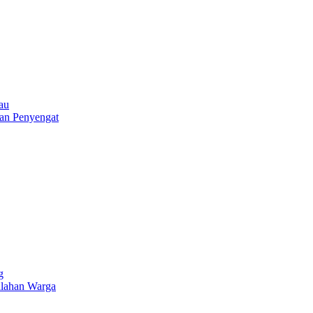
au
an Penyengat
g
alahan Warga