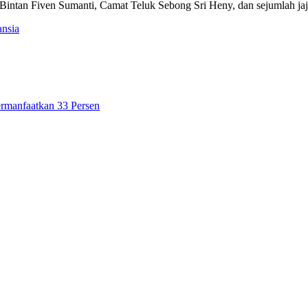
 Bintan Fiven Sumanti, Camat Teluk Sebong Sri Heny, dan sejumlah j
ansia
ermanfaatkan 33 Persen