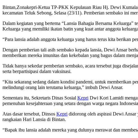
Bintan,Zonakepri-Ketua TP-PKK Kepulauan Riau Hj. Dewi Kumalasar
kecamatan Teluk Sebong, Selasa (23/11). Pemberian sembako ini mer
Dalam kegiatan yang bertema “Lansia Bahagia Bersama Keluarga” terse
Keluarga yang memiliki ikatan batin yang kuat antar anggota keluarga
“Para lansia adalah anggota keluarga yang harus terus kita berikan 
Dengan pemberian tali asih sembako kepada lansia, Dewi Ansar berhar
memberikan mereka imunitas dan kekebalan yang bagus dalam menjala
Tidak hanya sekedar pemberian sembako, acara tersebut juga disejala
serta berpartisipasi dalam vaksinasi.
“Kita sekarang sedang dalam kondisi pandemi, untuk memberikan perli
melindungi orang lain terutama keluarga,” imbuh Dewi Ansar.
Sementara itu, Sekretaris Dinas Sosial
Kepri
Dwi Kori Lamidi mengata
pemenuhan kesejahteraan yang setara dengan warga negara Indonesia
Atas dasar tersebut, Dinsos
Kepri
didorong oleh aspirasi Dewi Ansar 
rangkaian Hari Lansia di Bintan.
“Bapak ibu lansia adalah mereka yang dulunya merawat dan membesar