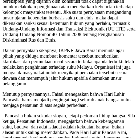
berekspresi yang dijamin oleh konstitusi tidak dapat digunakan
untuk melakukan penghinaan atau menebarkan kebencian terhadap
kelompok masyarakat tertentu. Jika suatu pernyataan mengandung
unsur ujaran kebencian berbasis suku dan etnis, maka dapat
dikenakan sanksi sesuai ketentuan hukum yang berlaku, termasuk
Undang-Undang Informasi dan Transaksi Elektronik (UU ITE) serta
Undang-Undang Nomor 40 Tahun 2008 tentang Penghapusan
Diskriminasi Ras dan Etnis.
Dalam pernyataan sikapnya, IKPKR Jawa Barat meminta agar
pihak yang diduga membuat komentar tersebut memberikan
klarifikasi dan permintaan maaf secara terbuka apabila terbukti telah
melakukan penghinaan terhadap suku Melayu. Organisasi ini juga
mengajak masyarakat untuk menyikapi persoalan tersebut secara
dewasa dan menempuh jalur hukum apabila ditemukan unsur
pelanggaran.
Menutup pernyataannya, Faisal menegaskan bahwa Hari Lahir
Pancasila harus menjadi pengingat bagi seluruh anak bangsa untuk
menjaga persatuan di atas segala perbedaan.
“Pancasila bukan sekadar slogan, tetapi pedoman hidup bangsa. Sila
ketiga, Persatuan Indonesia, mengajarkan bahwa keberagaman
suku, budaya, dan adat istiadat adalah kekuatan bangsa, bukan
alasan untuk saling merendahkan. Pada Hari Lahir Pancasila ini,
kami mengajak seluruh masyarakat Indonesia untuk bersama-sama