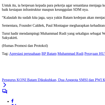
Untuk itu, ia berpesan kepada para pekerja agar senantiasa menjaga
baik kesiapan infrastruktur maupun keunggulan SDM nya.
“Kalaulah itu sudah kita jaga, saya yakin Batam kedepan akan menjadi
Sementara, Founder Caldtek, Paul Montague megharapkan kehadiran p
Turut hadir mendampingi Muhammad Rudi yang sekaligus sebagai Wal
Sakyakirti.
(Humas Promosi dan Protokol)
Tag:
Apresiasi perusahaan
BP Batam
Muhammad Rudi
Perayaan HUT
Pengurus KONI Batam Dikukuhkan, Dua Anggota SMSI dan PWI Kep