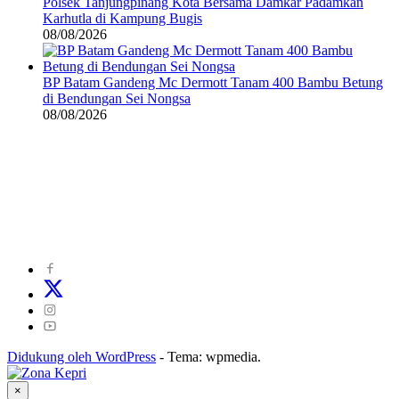
Polsek Tanjungpinang Kota Bersama Damkar Padamkan
Karhutla di Kampung Bugis
08/08/2026
BP Batam Gandeng Mc Dermott Tanam 400 Bambu Betung
di Bendungan Sei Nongsa
08/08/2026
©
2024
zonakepri.com |
Tentang Kami
|
Redaksi
|
Disclaimer
|
Kode Perilaku Perusahaan Pers
|
Pedoman Media Cyber
|
Visi Misi
|
Kode Etik Jurnalistik
|
Pedoman Pemberitaan Ramah Anak
Didukung oleh WordPress
-
Tema: wpmedia.
×