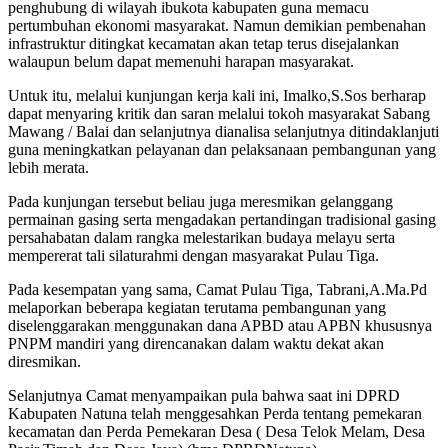
penghubung di wilayah ibukota kabupaten guna memacu
pertumbuhan ekonomi masyarakat. Namun demikian pembenahan
infrastruktur ditingkat kecamatan akan tetap terus disejalankan
walaupun belum dapat memenuhi harapan masyarakat.
Untuk itu, melalui kunjungan kerja kali ini, Imalko,S.Sos berharap
dapat menyaring kritik dan saran melalui tokoh masyarakat Sabang
Mawang / Balai dan selanjutnya dianalisa selanjutnya ditindaklanjuti
guna meningkatkan pelayanan dan pelaksanaan pembangunan yang
lebih merata.
Pada kunjungan tersebut beliau juga meresmikan gelanggang
permainan gasing serta mengadakan pertandingan tradisional gasing
persahabatan dalam rangka melestarikan budaya melayu serta
mempererat tali silaturahmi dengan masyarakat Pulau Tiga.
Pada kesempatan yang sama, Camat Pulau Tiga, Tabrani,A.Ma.Pd
melaporkan beberapa kegiatan terutama pembangunan yang
diselenggarakan menggunakan dana APBD atau APBN khususnya
PNPM mandiri yang direncanakan dalam waktu dekat akan
diresmikan.
Selanjutnya Camat menyampaikan pula bahwa saat ini DPRD
Kabupaten Natuna telah menggesahkan Perda tentang pemekaran
kecamatan dan Perda Pemekaran Desa ( Desa Telok Melam, Desa