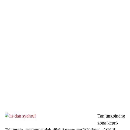
Tanjungpinang
zona kepri-
Tak terasa, setahun sudah dilalui pasangan Walikota – Wakil