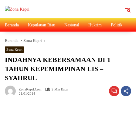
Langsung
ke
konten
Beranda
Kepulauan Riau
Nasional
Hukrim
Politik
Ad
Beranda
Zona Kepri
Zona Kepri
INDAHNYA KEBERSAMAAN DI 1
TAHUN KEPEMIMPINAN LIS –
SYAHRUL
ZonaKepri.com
2 Min Baca
21/01/2014