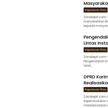
Masyaraka
Kepulauan Riau
Zonakepri.com–
menyerahkan Ba
kepada masyar
Pengendalia
Lintas Inst
Kepulauan Riau
Zonakepri.com-
Pengendalian In
Level…
DPRD Karim
Realisasik
Kepulauan Riau
Zonakepri.com-
Kependudukan da
merealisasikan 