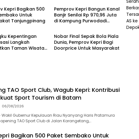
v Kepri Bagikan 500
Pemprov Kepri Bangun Kanal
Sembako Untuk
Banjir Senilai Rp 970,96 Juta
akat Tanjungpinang
di Kampung Purwodadi
uan Riau
Kepulauan Riau
Bintan Timur
ku Kepentingan
Nobar Final Sepak Bola Piala
isasi Langkah
Dunia, Pemprov Kepri Bagi
tkan Taman Wisata
Doorprice Untuk Masyarakat
n di Pulau Bintan
ng TAO Sport Club, Wagub Kepri: Kontribusi
kuat Sport Tourism di Batam
06/08/2026
 Wakil Gubernur Kepulauan Riau Nyanyang Haris Pratamura
 opening TAO Sport Club di Jalan Karangetang,…
pri Bagikan 500 Paket Sembako Untuk