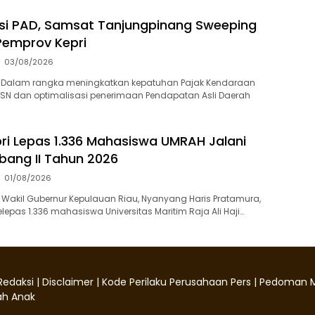
si PAD, Samsat Tanjungpinang Sweeping
Pemprov Kepri
03/08/2026
 Dalam rangka meningkatkan kepatuhan Pajak Kendaraan
ASN dan optimalisasi penerimaan Pendapatan Asli Daerah
i Lepas 1.336 Mahasiswa UMRAH Jalani
ang II Tahun 2026
01/08/2026
Wakil Gubernur Kepulauan Riau, Nyanyang Haris Pratamura,
epas 1.336 mahasiswa Universitas Maritim Raja Ali Haji…
Redaksi
|
Disclaimer
|
Kode Perilaku Perusahaan Pers
|
Pedoman M
h Anak