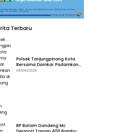
rita Terbaru
Polsek Tanjungpinang Kota
Bersama Damkar Padamkan
Karhutla di Kampung Bugis
08/08/2026
BP Batam Gandeng Mc
Dermott Tanam 400 Bambu