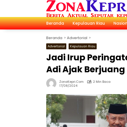
Langsung
ke
konten
Beranda
Kepulauan Riau
Nasion
Beranda
Advertorial
Advertorial
Kepulauan Riau
Jadi Irup Peringa
Adi Ajak Berjuang
ZonaKepri.com
2 Min Baca
17/08/2024