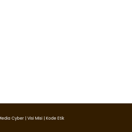
edia Cyber
|
Visi Misi
|
Kode Etik