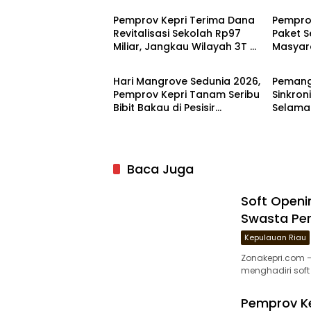
Pemprov Kepri Terima Dana
Pempro
Revitalisasi Sekolah Rp97
Paket 
Miliar, Jangkau Wilayah 3T di
Masyar
Kepulauan Riau
Kepula
Kepri
Hari Mangrove Sedunia 2026,
Pemang
Pemprov Kepri Tanam Seribu
Sinkron
Bibit Bakau di Pesisir
Selama
Dompak
Peraira
Baca Juga
Soft Openi
Swasta Per
Kepulauan Riau
Zonakepri.com –
menghadiri soft
Pemprov Ke