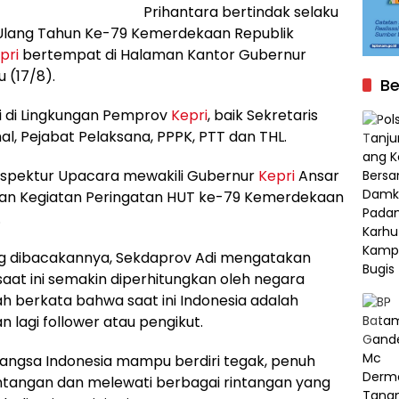
Prihantara bertindak selaku
 Ulang Tahun Ke-79 Kemerdekaan Republik
pri
bertempat di Halaman Kantor Gubernur
 (17/8).
Be
ai di Lingkungan Pemprov
Kepri
, baik Sekretaris
l, Pejabat Pelaksana, PPPK, PTT dan THL.
Inspektur Upacara mewakili Gubernur
Kepri
Ansar
an Kegiatan Peringatan HUT ke-79 Kemerdekaan
.
g dibacakannya, Sekdaprov Adi mengatakan
aat ini semakin diperhitungkan oleh negara
ah berkata bahwa saat ini Indonesia adalah
 lagi follower atau pengikut.
bangsa Indonesia mampu berdiri tegak, penuh
ntangan dan melewati berbagai rintangan yang