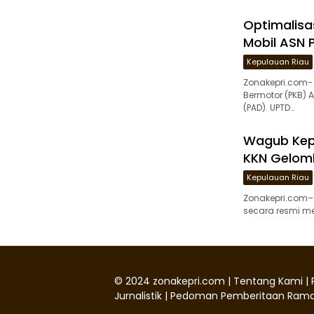
Optimalisa
Mobil ASN 
Kepulauan Riau
Zonakepri.com-
Bermotor (PKB) 
(PAD). UPTD…
Wagub Kepr
KKN Gelomb
Kepulauan Riau
Zonakepri.com– 
secara resmi mel
©
2024
zonakepri.com |
Tentang Kami
|
Jurnalistik
|
Pedoman Pemberitaan Rama