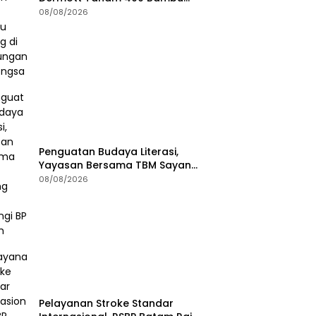
Betung di Bendungan Sei
08/08/2026
Nongsa
Penguatan Budaya Literasi,
Yayasan Bersama TBM Sayang
Anak Kunjungi BP Batam
08/08/2026
Pelayanan Stroke Standar