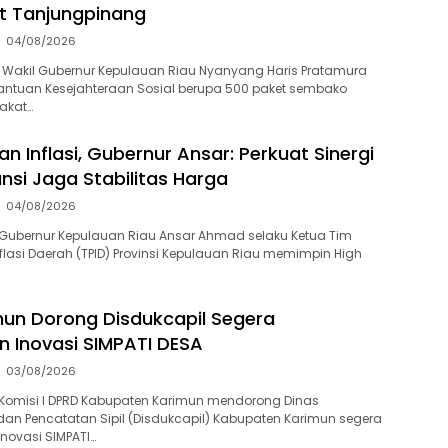
t Tanjungpinang
04/08/2026
 Wakil Gubernur Kepulauan Riau Nyanyang Haris Pratamura
ntuan Kesejahteraan Sosial berupa 500 paket sembako
akat…
n Inflasi, Gubernur Ansar: Perkuat Sinergi
ansi Jaga Stabilitas Harga
04/08/2026
Gubernur Kepulauan Riau Ansar Ahmad selaku Ketua Tim
flasi Daerah (TPID) Provinsi Kepulauan Riau memimpin High
un Dorong Disdukcapil Segera
an Inovasi SIMPATI DESA
03/08/2026
Komisi I DPRD Kabupaten Karimun mendorong Dinas
n Pencatatan Sipil (Disdukcapil) Kabupaten Karimun segera
inovasi SIMPATI…