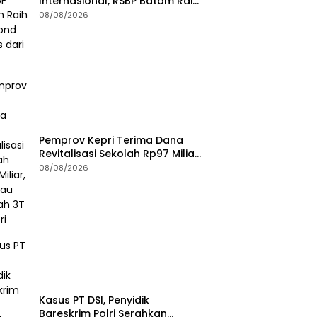
Internasional, RSBP Batam Raih
Diamond Status dari WSO
08/08/2026
Pemprov Kepri Terima Dana
Revitalisasi Sekolah Rp97 Miliar,
Jangkau Wilayah 3T di Kepri
08/08/2026
Kasus PT DSI, Penyidik
Bareskrim Polri Serahkan