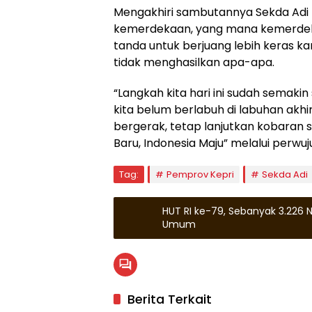
Mengakhiri sambutannya Sekda Adi
kemerdekaan, yang mana kemerdeka
tanda untuk berjuang lebih keras ka
tidak menghasilkan apa-apa.
“Langkah kita hari ini sudah semakin
kita belum berlabuh di labuhan akhir
bergerak, tetap lanjutkan kobaran
Baru, Indonesia Maju” melalui perwu
Tag:
Pemprov Kepri
Sekda Adi
HUT RI ke-79, Sebanyak 3.226 N
Umum
Berita Terkait
Natuna
Kepula