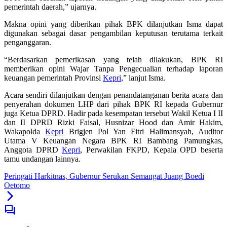
pemerintah daerah,” ujarnya.
Makna opini yang diberikan pihak BPK dilanjutkan Isma dapat
digunakan sebagai dasar pengambilan keputusan terutama terkait
penganggaran.
“Berdasarkan pemerikasan yang telah dilakukan, BPK RI
memberikan opini Wajar Tanpa Pengecualian terhadap laporan
keuangan pemerintah Provinsi
Kepri
,” lanjut Isma.
Acara sendiri dilanjutkan dengan penandatanganan berita acara dan
penyerahan dokumen LHP dari pihak BPK RI kepada Gubernur
juga Ketua DPRD. Hadir pada kesempatan tersebut Wakil Ketua I II
dan II DPRD Rizki Faisal, Husnizar Hood dan Amir Hakim,
Wakapolda
Kepri
Brigjen Pol Yan Fitri Halimansyah, Auditor
Utama V Keuangan Negara BPK RI Bambang Pamungkas,
Anggota DPRD
Kepri
, Perwakilan FKPD, Kepala OPD beserta
tamu undangan lainnya.
Peringati Harkitnas, Gubernur Serukan Semangat Juang Boedi
Oetomo