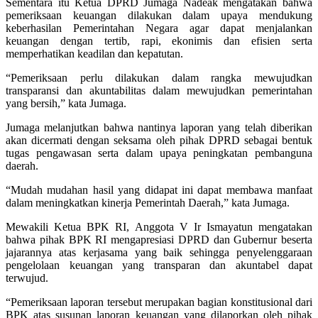
Sementara itu Ketua DPRD Jumaga Nadeak mengatakan bahwa
pemeriksaan keuangan dilakukan dalam upaya mendukung
keberhasilan Pemerintahan Negara agar dapat menjalankan
keuangan dengan tertib, rapi, ekonimis dan efisien serta
memperhatikan keadilan dan kepatutan.
“Pemeriksaan perlu dilakukan dalam rangka mewujudkan
transparansi dan akuntabilitas dalam mewujudkan pemerintahan
yang bersih,” kata Jumaga.
Jumaga melanjutkan bahwa nantinya laporan yang telah diberikan
akan dicermati dengan seksama oleh pihak DPRD sebagai bentuk
tugas pengawasan serta dalam upaya peningkatan pembanguna
daerah.
“Mudah mudahan hasil yang didapat ini dapat membawa manfaat
dalam meningkatkan kinerja Pemerintah Daerah,” kata Jumaga.
Mewakili Ketua BPK RI, Anggota V Ir Ismayatun mengatakan
bahwa pihak BPK RI mengapresiasi DPRD dan Gubernur beserta
jajarannya atas kerjasama yang baik sehingga penyelenggaraan
pengelolaan keuangan yang transparan dan akuntabel dapat
terwujud.
“Pemeriksaan laporan tersebut merupakan bagian konstitusional dari
BPK atas susunan laporan keuangan yang dilaporkan oleh pihak