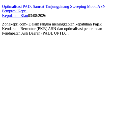
Optimalisasi PAD, Samsat Tanjungpinang Sweeping Mobil ASN
Pemprov Kepri
Kepulauan Riau
03/08/2026
Zonakepri.com- Dalam rangka meningkatkan kepatuhan Pajak
Kendaraan Bermotor (PKB) ASN dan optimalisasi penerimaan
Pendapatan Asli Daerah (PAD). UPTD…