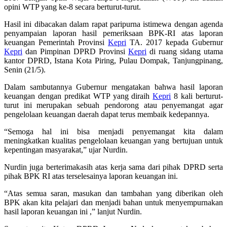
opini WTP yang ke-8 secara berturut-turut.
Hasil ini dibacakan dalam rapat paripurna istimewa dengan agenda
penyampaian laporan hasil pemeriksaan BPK-RI atas laporan
keuangan Pemerintah Provinsi
Kepri
TA. 2017 kepada Gubernur
Kepri
dan Pimpinan DPRD Provinsi
Kepri
di ruang sidang utama
kantor DPRD, Istana Kota Piring, Pulau Dompak, Tanjungpinang,
Senin (21/5).
Dalam sambutannya Gubernur mengatakan bahwa hasil laporan
keuangan dengan predikat WTP yang diraih
Kepri
8 kali berturut-
turut ini merupakan sebuah pendorong atau penyemangat agar
pengelolaan keuangan daerah dapat terus membaik kedepannya.
“Semoga hal ini bisa menjadi penyemangat kita dalam
meningkatkan kualitas pengelolaan keuangan yang bertujuan untuk
kepentingan masyarakat,” ujar Nurdin.
Nurdin juga berterimakasih atas kerja sama dari pihak DPRD serta
pihak BPK RI atas terselesainya laporan keuangan ini.
“Atas semua saran, masukan dan tambahan yang diberikan oleh
BPK akan kita pelajari dan menjadi bahan untuk menyempurnakan
hasil laporan keuangan ini ,” lanjut Nurdin.