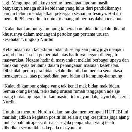
lagi. Mengingat pihaknya sering mendapat laporan masih
banyaknya tenaga ahli kebidanan yang lulus dari pendidikannya
namun belum mendapatkan pekerjaan sesuai profesinya. Hal ini
menjadi PR pemerintah untuk menangani permasalahan tersebut.
“Kalau kat kampung-kampung keberadaan bidan itu selalu dinanti
khususnya dalam menangani pertolongan pertama urusan
kesehatan”, ungkap Nurdin.
Keberadaan dan kehadiran bidan di setiap kampung juga menjadi
wujud dan cita-cita pemerintah atas hadirnya negara di tengah
masyarakat. Negara hadir di masyarakat melalui berbagai upaya dan
tindakan nyata terutama dalam penanganan masalah kesehatan.
Dibsinilah peran para bidan selalu dinanti dan mereka senantiasa
mengapresiasi atas pengabdian para bidan di kampung-kampung.
“Kalau di kampung siape yang tak kenal mak bidan mak bidan.
Semua orang kenal, terkadang urusan rumah tanggapun ade aje
orang tu datang ngantar ikan masin, telor ayam lah, sayurlah,” cerita
Nurdin.
Untuk itu menurut Nurdin dalam rangka memperingati HUT IBI ini
marilah jadikan kegiatan positif ini selain ajang kreatifitas juga ajang
muhasabah intropeksi diri atas segala pengabdian yang telah
diberikan secara ikhlas kepada masyarakat.