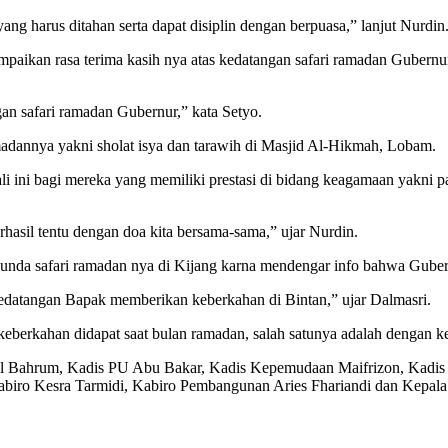
ng harus ditahan serta dapat disiplin dengan berpuasa,” lanjut Nurdin
paikan rasa terima kasih nya atas kedatangan safari ramadan Gubern
n safari ramadan Gubernur,” kata Setyo.
madannya yakni sholat isya dan tarawih di Masjid Al-Hikmah, Lobam.
ali ini bagi mereka yang memiliki prestasi di bidang keagamaan yakni
sil tentu dengan doa kita bersama-sama,” ujar Nurdin.
nda safari ramadan nya di Kijang karna mendengar info bahwa Gubern
datangan Bapak memberikan keberkahan di Bintan,” ujar Dalmasri.
erkahan didapat saat bulan ramadan, salah satunya adalah dengan k
msul Bahrum, Kadis PU Abu Bakar, Kadis Kepemudaan Maifrizon, Kad
abiro Kesra Tarmidi, Kabiro Pembangunan Aries Fhariandi dan Kepa