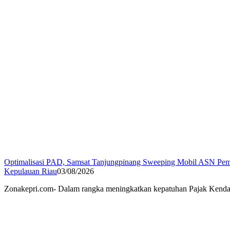
Optimalisasi PAD, Samsat Tanjungpinang Sweeping Mobil ASN Pe
Kepulauan Riau
03/08/2026
Zonakepri.com- Dalam rangka meningkatkan kepatuhan Pajak Kend