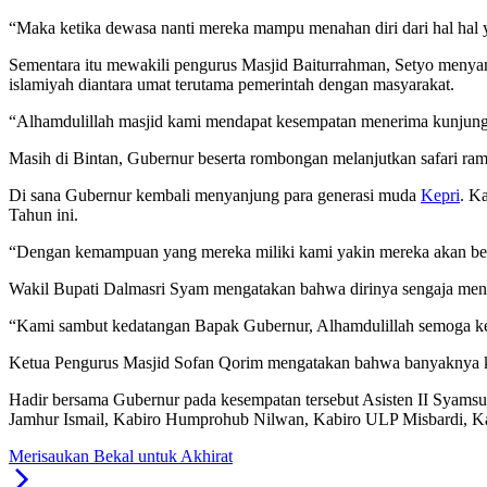
“Maka ketika dewasa nanti mereka mampu menahan diri dari hal hal ya
Sementara itu mewakili pengurus Masjid Baiturrahman, Setyo menyam
islamiyah diantara umat terutama pemerintah dengan masyarakat.
“Alhamdulillah masjid kami mendapat kesempatan menerima kunjunga
Masih di Bintan, Gubernur beserta rombongan melanjutkan safari ra
Di sana Gubernur kembali menyanjung para generasi muda
Kepri
. K
Tahun ini.
“Dengan kemampuan yang mereka miliki kami yakin mereka akan berha
Wakil Bupati Dalmasri Syam mengatakan bahwa dirinya sengaja menu
“Kami sambut kedatangan Bapak Gubernur, Alhamdulillah semoga ke
Ketua Pengurus Masjid Sofan Qorim mengatakan bahwa banyaknya keb
Hadir bersama Gubernur pada kesempatan tersebut Asisten II Sya
Jamhur Ismail, Kabiro Humprohub Nilwan, Kabiro ULP Misbardi, K
Merisaukan Bekal untuk Akhirat