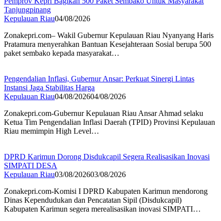
Pemprov Kepri Bagikan 500 Paket Sembako Untuk Masyarakat
Tanjungpinang
Kepulauan Riau
04/08/2026
Zonakepri.com– Wakil Gubernur Kepulauan Riau Nyanyang Haris
Pratamura menyerahkan Bantuan Kesejahteraan Sosial berupa 500
paket sembako kepada masyarakat…
Pengendalian Inflasi, Gubernur Ansar: Perkuat Sinergi Lintas
Instansi Jaga Stabilitas Harga
Kepulauan Riau
04/08/2026
04/08/2026
Zonakepri.com-Gubernur Kepulauan Riau Ansar Ahmad selaku
Ketua Tim Pengendalian Inflasi Daerah (TPID) Provinsi Kepulauan
Riau memimpin High Level…
DPRD Karimun Dorong Disdukcapil Segera Realisasikan Inovasi
SIMPATI DESA
Kepulauan Riau
03/08/2026
03/08/2026
Zonakepri.com-Komisi I DPRD Kabupaten Karimun mendorong
Dinas Kependudukan dan Pencatatan Sipil (Disdukcapil)
Kabupaten Karimun segera merealisasikan inovasi SIMPATI…