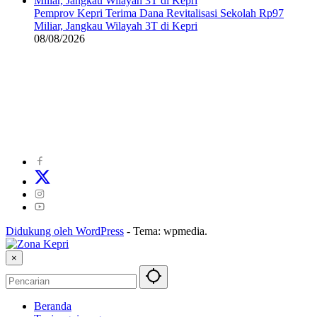
Pemprov Kepri Terima Dana Revitalisasi Sekolah Rp97
Miliar, Jangkau Wilayah 3T di Kepri
08/08/2026
©
2024
zonakepri.com |
Tentang Kami
|
Redaksi
|
Disclaimer
|
Kode Perilaku Perusahaan Pers
|
Pedoman Media Cyber
|
Visi Misi
|
Kode Etik Jurnalistik
|
Pedoman Pemberitaan Ramah Anak
Didukung oleh WordPress
-
Tema: wpmedia.
×
Beranda