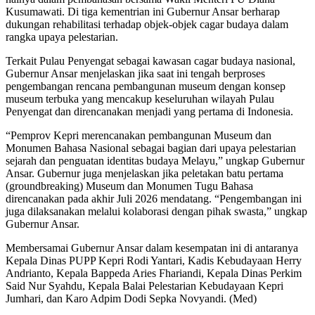
Kusumawati. Di tiga kementrian ini Gubernur Ansar berharap
dukungan rehabilitasi terhadap objek-objek cagar budaya dalam
rangka upaya pelestarian.
Terkait Pulau Penyengat sebagai kawasan cagar budaya nasional,
Gubernur Ansar menjelaskan jika saat ini tengah berproses
pengembangan rencana pembangunan museum dengan konsep
museum terbuka yang mencakup keseluruhan wilayah Pulau
Penyengat dan direncanakan menjadi yang pertama di Indonesia.
“Pemprov Kepri merencanakan pembangunan Museum dan
Monumen Bahasa Nasional sebagai bagian dari upaya pelestarian
sejarah dan penguatan identitas budaya Melayu,” ungkap Gubernur
Ansar. Gubernur juga menjelaskan jika peletakan batu pertama
(groundbreaking) Museum dan Monumen Tugu Bahasa
direncanakan pada akhir Juli 2026 mendatang. “Pengembangan ini
juga dilaksanakan melalui kolaborasi dengan pihak swasta,” ungkap
Gubernur Ansar.
Membersamai Gubernur Ansar dalam kesempatan ini di antaranya
Kepala Dinas PUPP Kepri Rodi Yantari, Kadis Kebudayaan Herry
Andrianto, Kepala Bappeda Aries Fhariandi, Kepala Dinas Perkim
Said Nur Syahdu, Kepala Balai Pelestarian Kebudayaan Kepri
Jumhari, dan Karo Adpim Dodi Sepka Novyandi. (Med)