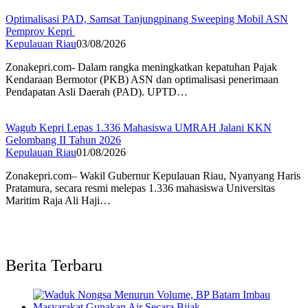
Optimalisasi PAD, Samsat Tanjungpinang Sweeping Mobil ASN
Pemprov Kepri
Kepulauan Riau
03/08/2026
Zonakepri.com- Dalam rangka meningkatkan kepatuhan Pajak
Kendaraan Bermotor (PKB) ASN dan optimalisasi penerimaan
Pendapatan Asli Daerah (PAD). UPTD…
Wagub Kepri Lepas 1.336 Mahasiswa UMRAH Jalani KKN
Gelombang II Tahun 2026
Kepulauan Riau
01/08/2026
Zonakepri.com– Wakil Gubernur Kepulauan Riau, Nyanyang Haris
Pratamura, secara resmi melepas 1.336 mahasiswa Universitas
Maritim Raja Ali Haji…
Berita Terbaru