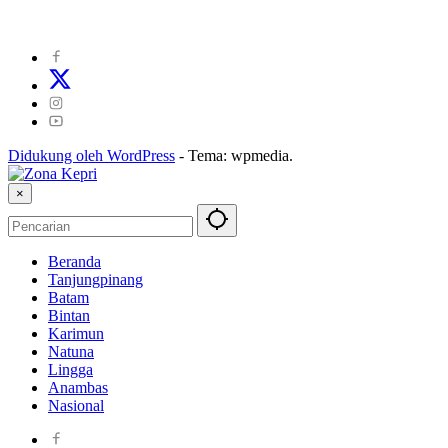
Kode Perilaku Perusahaan Pers
|
Pedoman Media Cyber
|
Visi Misi
|
Kode Etik Jurnalistik
|
Pedoman Pemberitaan Ramah Anak
Didukung oleh WordPress
-
Tema: wpmedia.
×
Beranda
Tanjungpinang
Batam
Bintan
Karimun
Natuna
Lingga
Anambas
Nasional