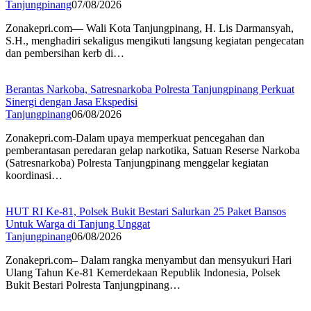
Tanjungpinang
07/08/2026
Zonakepri.com— Wali Kota Tanjungpinang, H. Lis Darmansyah,
S.H., menghadiri sekaligus mengikuti langsung kegiatan pengecatan
dan pembersihan kerb di…
Berantas Narkoba, Satresnarkoba Polresta Tanjungpinang Perkuat
Sinergi dengan Jasa Ekspedisi
Tanjungpinang
06/08/2026
Zonakepri.com-Dalam upaya memperkuat pencegahan dan
pemberantasan peredaran gelap narkotika, Satuan Reserse Narkoba
(Satresnarkoba) Polresta Tanjungpinang menggelar kegiatan
koordinasi…
HUT RI Ke-81, Polsek Bukit Bestari Salurkan 25 Paket Bansos
Untuk Warga di Tanjung Unggat
Tanjungpinang
06/08/2026
Zonakepri.com– Dalam rangka menyambut dan mensyukuri Hari
Ulang Tahun Ke-81 Kemerdekaan Republik Indonesia, Polsek
Bukit Bestari Polresta Tanjungpinang…