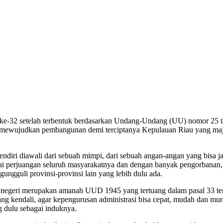
ke-32 setelah terbentuk berdasarkan Undang-Undang (UU) nomor 25 ta
mewujudkan pembangunan demi terciptanya Kepulauan Riau yang maju d
endiri diawali dari sebuah mimpi, dari sebuah angan-angan yang bisa
ai perjuangan seluruh masyarakatnya dan dengan banyak pengorbanan, 
ungguli provinsi-provinsi lain yang lebih dulu ada.
negeri merupakan amanah UUD 1945 yang tertuang dalam pasal 33 tent
 kendali, agar kepengurusan administrasi bisa cepat, mudah dan mura
g dulu sebagai induknya.