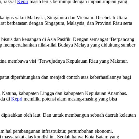
n, rakyat
Kepri
masih terus bermimpi dengan impian-impian yang
ekaligus yakni Malaysia, Singapura dan Vietnam. Disebelah Utara
t berbatasan dengan Singapura, Malaysia, dan Provinsi Riau serta
t bisnis dan keuangan di Asia Pasifik. Dengan semangat ‘Berpancang
ap mempertahankan nilai-nilai Budaya Melayu yang didukung sumber
ustina membawa visi ‘Terwujudnya Kepulauan Riau yang Makmur,
patut diperhitungkan dan menjadi contoh atas keberhasilannya bagi
en Natuna, kabupaten Lingga dan kabupaten Kepulauan Anambas.
ada di
Kepri
memiliki potensi alam masing-masing yang bisa
in dipisahkan oleh laut. Dan untuk membangun sebuah daerah kelautan
lam hal pembangunan infrastruktur, pertumbuhan ekonomi,
 masyarakat atas kondisi ini. Seolah hanya Kota Batam yang