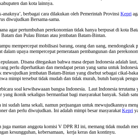
kabupaten dan kota lainnya.
k-anaknya’, berbagai cara dilakukan oleh Pemerintah Provinsi
Kepri
aga
harus diwujudkan Bersama-sama.
mana agar pertumbuhan perekonomian tidak hanya berpusat di kota Bata
atam dan Pulau Bintan atau jembatan Batam-Bintan.
, mampu mempercepat mobilisasi barang, orang dan uang, mendongkrak
tepat dalam upaya mempercepat pemerataan pembangunan dan perekonom
ulauan. Disana ditegaskan bahwa masa depan Indonesia adalah laut, s
 yang perlu diperhatikan dan mendapat peran yang sama untuk Indonesi
ujudkan jembatan Batam-Bintan yang disebut sebagai cikal-bakal jem
wa mimpi tersebut tidak mudah dan tidak murah, butuh banyak pengo
erbicara soal kewibawaaan bangsa Indonesia. Laut Indonesia terutama 
uktur yang ikonik sekaligus bermanfaat bagi masyarakat banyak. Salah s
ni sudah lama sekali, namun perjuangan untuk mewujudkannya mengala
oner dan perlu diwujudkan. Ini adalah mimpi besar masyarakat
Kepri
ya
an juga mantan anggota komisi V DPR RI ini, memang tidak mudah m
engan kesungguhan, kebersamaan, kerja keras dan kontinyu.