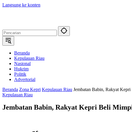
Langsung ke konten
Beranda
Kepulauan Riau
Nasional
Hukrim
Politik
Advertorial
Beranda
Zona Kepri
Kepulauan Riau
Jembatan Babin, Rakyat Kepri
Kepulauan Riau
Jembatan Babin, Rakyat Kepri Beli Mimpi