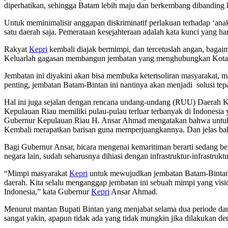
diperhatikan, sehingga Batam lebih maju dan berkembang dibanding 
Untuk meminimalisir anggapan diskriminatif perlakuan terhadap ‘ana
satu daerah saja. Pemerataan kesejahteraan adalah kata kunci yang 
Rakyat
Kepri
kembali diajak bermimpi, dan tercetuslah angan, bagai
Keluarlah gagasan membangun jembatan yang menghubungkan Kota B
Jembatan ini diyakini akan bisa membuka keterisoliran masyarakat
penting, jembatan Batam-Bintan ini nantinya akan menjadi solusi 
Hal ini juga sejalan dengan rencana undang-undang (RUU) Daerah Kep
Kepulauan Riau memiliki pulau-pulau terluar terbanyak di Indonesia
Gubernur Kepulauan Riau H. Ansar Ahmad mengatakan bahwa untuk mew
Kembali merapatkan barisan guna memperjuangkannya. Dan jelas bah
Bagi Gubernur Ansar, bicara mengenai kemaritiman berarti sedang b
negara lain, sudah seharusnya dihiasi dengan infrastruktur-infrastr
“Mimpi masyarakat
Kepri
untuk mewujudkan jembatan Batam-Bintan i
daerah. Kita selalu menganggap jembatan ini sebuah mimpi yang visi
Indonesia,” kata Gubernur
Kepri
Ansar Ahmad.
Menurut mantan Bupati Bintan yang menjabat selama dua periode d
sangat yakin, apapun tidak ada yang tidak mungkin jika dilakukan d