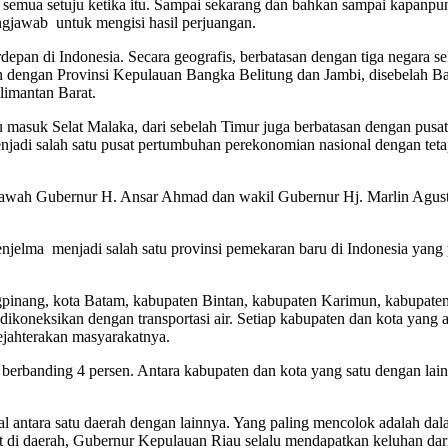
k semua setuju ketika itu. Sampai sekarang dan bahkan sampai kapanpu
gjawab untuk mengisi hasil perjuangan.
depan di Indonesia. Secara geografis, berbatasan dengan tiga negara s
 dengan Provinsi Kepulauan Bangka Belitung dan Jambi, disebelah Bara
limantan Barat.
u masuk Selat Malaka, dari sebelah Timur juga berbatasan dengan pusa
jadi salah satu pusat pertumbuhan perekonomian nasional dengan tet
dibawah Gubernur H. Ansar Ahmad dan wakil Gubernur Hj. Marlin Ag
njelma menjadi salah satu provinsi pemekaran baru di Indonesia yang 
gpinang, kota Batam, kabupaten Bintan, kabupaten Karimun, kabupat
dikoneksikan dengan transportasi air. Setiap kabupaten dan kota yang 
jahterakan masyarakatnya.
en berbanding 4 persen. Antara kabupaten dan kota yang satu dengan la
l antara satu daerah dengan lainnya. Yang paling mencolok adalah da
 di daerah, Gubernur Kepulauan Riau selalu mendapatkan keluhan dari