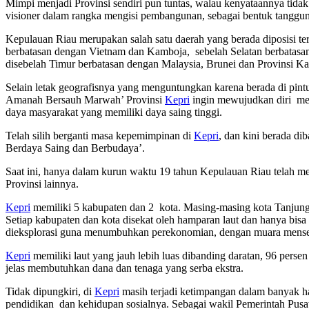
Mimpi menjadi Provinsi sendiri pun tuntas, walau kenyataannya tida
visioner dalam rangka mengisi pembangunan, sebagai bentuk tanggun
Kepulauan Riau merupakan salah satu daerah yang berada diposisi ter
berbatasan dengan Vietnam dan Kamboja, sebelah Selatan berbatasan
disebelah Timur berbatasan dengan Malaysia, Brunei dan Provinsi Ka
Selain letak geografisnya yang menguntungkan karena berada di pint
Amanah Bersauh Marwah’ Provinsi
Kepri
ingin mewujudkan diri men
daya masyarakat yang memiliki daya saing tinggi.
Telah silih berganti masa kepemimpinan di
Kepri
, dan kini berada 
Berdaya Saing dan Berbudaya’.
Saat ini, hanya dalam kurun waktu 19 tahun Kepulauan Riau telah me
Provinsi lainnya.
Kepri
memiliki 5 kabupaten dan 2 kota. Masing-masing kota Tanjun
Setiap kabupaten dan kota disekat oleh hamparan laut dan hanya bisa 
dieksplorasi guna menumbuhkan perekonomian, dengan muara mense
Kepri
memiliki laut yang jauh lebih luas dibanding daratan, 96 pers
jelas membutuhkan dana dan tenaga yang serba ekstra.
Tidak dipungkiri, di
Kepri
masih terjadi ketimpangan dalam banyak ha
pendidikan dan kehidupan sosialnya. Sebagai wakil Pemerintah Pusat