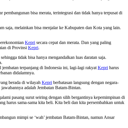
r pembangunan bisa merata, terintegrasi dan tidak hanya terpusat di
m saja, melainkan bisa menjalar ke Kabupaten dan Kota yang lain.
 perekonomian
Kepri
secara cepat dan merata. Dan yang paling
ian di Provinsi
Kepri
.
ehingga tidak bisa hanya mengandalkan luas daratan saja.
a.
batan terpanjang di Indonesia ini, lagi-lagi rakyat
Kepri
harus
rbanan didalamnya.
yang berada di wilayah
Kepri
berbatasan langsung dengan negara-
atu jawabannya adalah Jembatan Batam-Bintan.
mi pasang surut seiring dengan silih bergantinya kepemimpinan di
ng harus sama-sama kita beli. Kita beli dan kita persembahkan untuk
embangun mimpi se ‘wah’ jembatan Batam-Bintan, namun Ansar