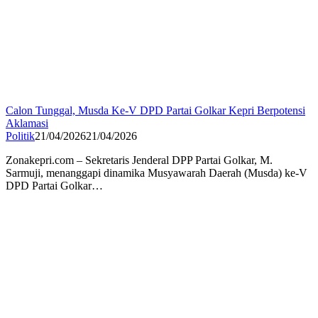
Calon Tunggal, Musda Ke-V DPD Partai Golkar Kepri Berpotensi
Aklamasi
Politik
21/04/2026
21/04/2026
Zonakepri.com – Sekretaris Jenderal DPP Partai Golkar, M.
Sarmuji, menanggapi dinamika Musyawarah Daerah (Musda) ke-V
DPD Partai Golkar…