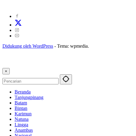
Kode Perilaku Perusahaan Pers
|
Pedoman Media Cyber
|
Visi Misi
|
Kode Etik Jurnalistik
|
Pedoman Pemberitaan Ramah Anak
Didukung oleh WordPress
-
Tema: wpmedia.
×
Beranda
Tanjungpinang
Batam
Bintan
Karimun
Natuna
Lingga
Anambas
Nasional