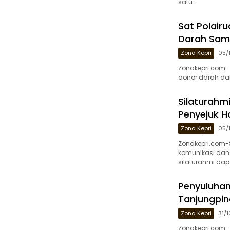
satu…
Sat Polairu
Darah Samb
Zona Kepri
05/
Zonakepri.com- 
donor darah dal
Silaturahmi
Penyejuk H
Zona Kepri
05/
Zonakepri.com-S
komunikasi dan 
silaturahmi dap
Penyuluhan 
Tanjungpin
Zona Kepri
31/
Zonakepri.com 