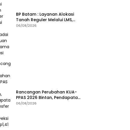
BP Batam : Layanan Alokasi
Tanah Reguler Melalui LMS,
Waspadai Penipuan Atasnama
06/08/2026
Institusi
Rancangan Perubahan KUA-
PPAS 2026 Bintan, Pendapatan
Transfer Pusat Diproyeksi Naik
06/08/2026
Rp1,41 Miliar