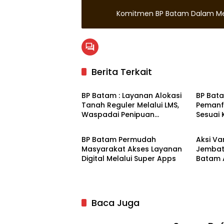
Komitmen BP Batam Dalam M
Berita Terkait
Batam
Batam
BP Batam : Layanan Alokasi
BP Bat
Tanah Reguler Melalui LMS,
Pemanf
Waspadai Penipuan
Sesuai 
Batam
Batam
Atasnama Institusi
Perund
BP Batam Permudah
Aksi Va
Masyarakat Akses Layanan
Jembat
Digital Melalui Super Apps
Batam 
Turut 
Baca Juga