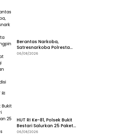
Berantas Narkoba,
Satresnarkoba Polresta
Tanjungpinang Perkuat Sinergi
06/08/2026
dengan Jasa Ekspedisi
HUT RI Ke-81, Polsek Bukit
Bestari Salurkan 25 Paket
Bansos Untuk Warga di
06/08/2026