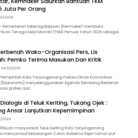
tar, Kemnaker Salurkan Bantuan TKM
 Juta Per Orang
05/2026
— Kementerian Ketenagakerjaan (Kemnaker) membuka
ntuan Tenaga Kerja Mandiri (TKM) Pemula Tahun 2026 sebagai
rbenah Wako-Organisasi Pers, Lis
: Pemko Terima Masukan Dan Kritik
24/12/2025
 Pemerintah Kota Tanjungpinang melalui Dinas Komunikasi
a (Diskominfo) menyelenggarakan Agenda Sembang Berbenah
asi profesi dan…
alogis di Teluk Keriting, Tukang Ojek :
ng Ansar Lanjutkan Kepemimpinan
11/2024
Ribuan masyarakat Teluk Keriting Kota Tanjungpinang
ta menyambut kedatangan Calon Gubernur Kepri nomor urut