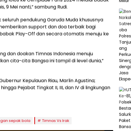
, 9 Mei nanti,” sambung Rudi.
k seluruh pendukung Garuda Muda khususnya
memberikan support dan doa terbaik bagi
babak Play-Off dan secara otomatis menuju ke
kung dan doakan Timnas Indonesia menuju
n cita-cita Bangsa ini tampil di level dunia,”
 Gubernur Kepulauan Riau, Marlin Agustina;
gga Pejabat Tingkat II, III, dan IV di lingkungan
ngan sepak bola
Timnas Vs Irak