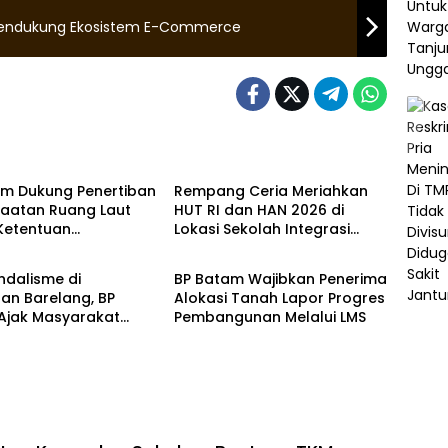
endukung Ekosistem E-Commerce
Batam
am Dukung Penertiban
Rempang Ceria Meriahkan
aatan Ruang Laut
HUT RI dan HAN 2026 di
Ketentuan
Lokasi Sekolah Integrasi
Batam
ang-undangan
Merah Putih
ndalisme di
BP Batam Wajibkan Penerima
an Barelang, BP
Alokasi Tanah Lapor Progres
Ajak Masyarakat
Pembangunan Melalui LMS
Jaga Fasum