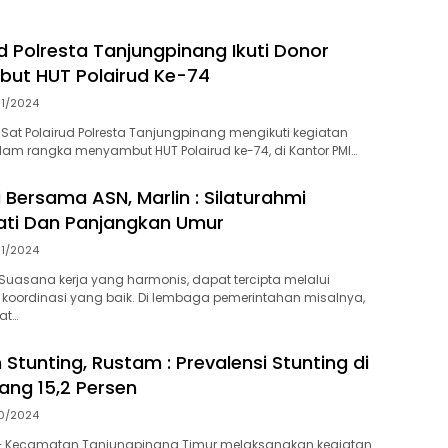
d Polresta Tanjungpinang Ikuti Donor
ut HUT Polairud Ke-74
11/2024
Sat Polairud Polresta Tanjungpinang mengikuti kegiatan
am rangka menyambut HUT Polairud ke-74, di Kantor PMI…
 Bersama ASN, Marlin : Silaturahmi
ati Dan Panjangkan Umur
11/2024
uasana kerja yang harmonis, dapat tercipta melalui
koordinasi yang baik. Di lembaga pemerintahan misalnya,
at…
Stunting, Rustam : Prevalensi Stunting di
ang 15,2 Persen
10/2024
– Kecamatan Tanjungpinang Timur melaksanakan kegiatan