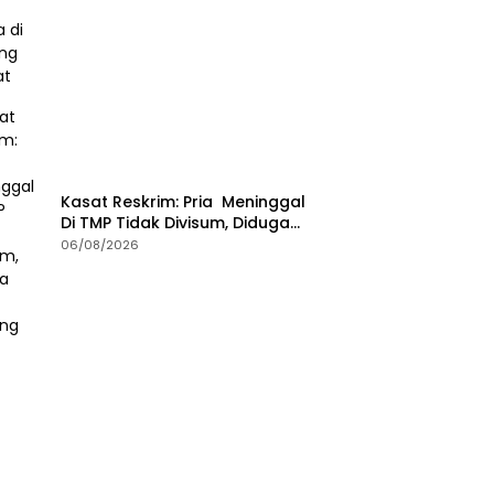
Tanjung Unggat
Kasat Reskrim: Pria Meninggal
Di TMP Tidak Divisum, Diduga
Sakit Jantung
06/08/2026