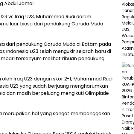
g Abdul Jamal.
23 vs Iraq U23, Muhammad Rudi dalam
me luar biasa dari pendukung Garuda Muda
iasa dari pendukung Garuda Muda di Batam pada
 Indonesia U23 telah mengukir sejarah baru di
i sembari tersenyum melihat ribuan pendukung
 oleh Iraq U23 dengan skor 2-1, Muhammad Rudi
esia U23 yang sudah berjuang mengharumkan
sia dan masih berpeluang mengikuti Olimpiade
sia merupakan hal yang sangat membanggakan
uang lolos ke Olimpiade Paris 2024 melalui babak