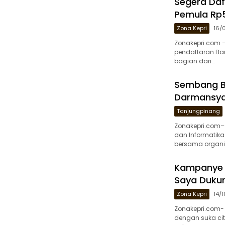
Segera Daf
Pemula Rp5
Zona Kepri
16/
Zonakepri.com 
pendaftaran Ba
bagian dari…
Sembang Be
Darmansyah
Tanjungpinang
Zonakepri.com–
dan Informatik
bersama organis
Kampanye Di
Saya Duku
Zona Kepri
14/
Zonakepri.com- 
dengan suka ci