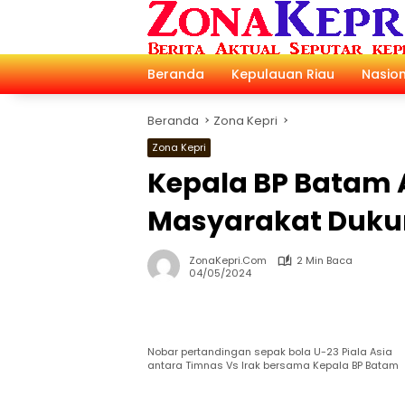
Langsung
ke
konten
Beranda
Kepulauan Riau
Nasion
Beranda
Zona Kepri
Zona Kepri
Kepala BP Batam 
Masyarakat Dukun
ZonaKepri.com
2 Min Baca
04/05/2024
Nobar pertandingan sepak bola U-23 Piala Asia
antara Timnas Vs Irak bersama Kepala BP Batam