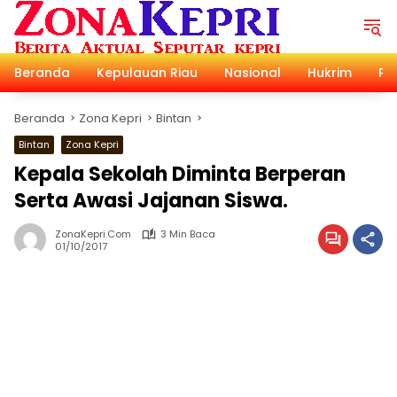
Langsung
ke
konten
Beranda
Kepulauan Riau
Nasional
Hukrim
Pol
Beranda
Zona Kepri
Bintan
Bintan
Zona Kepri
Kepala Sekolah Diminta Berperan
Serta Awasi Jajanan Siswa.
ZonaKepri.com
3 Min Baca
01/10/2017