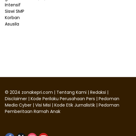
©
2024
zonakepri.com |
Tentang Kami
|
Redaksi
|
Disclaimer
|
Kode Perilaku Perusahaan Pers
|
Pedoman
Media Cyber
|
Visi Misi
|
Kode Etik Jurnalistik
|
Pedoman
Pemberitaan Ramah Anak