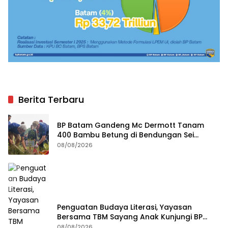
Berita Terbaru
BP Batam Gandeng Mc Dermott Tanam
400 Bambu Betung di Bendungan Sei
Nongsa
08/08/2026
Penguatan Budaya Literasi, Yayasan
Bersama TBM Sayang Anak Kunjungi BP
Batam
08/08/2026