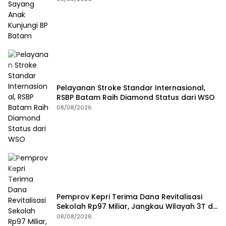
Pelayanan Stroke Standar Internasional,
RSBP Batam Raih Diamond Status dari WSO
08/08/2026
Pemprov Kepri Terima Dana Revitalisasi
Sekolah Rp97 Miliar, Jangkau Wilayah 3T di
Kepri
08/08/2026