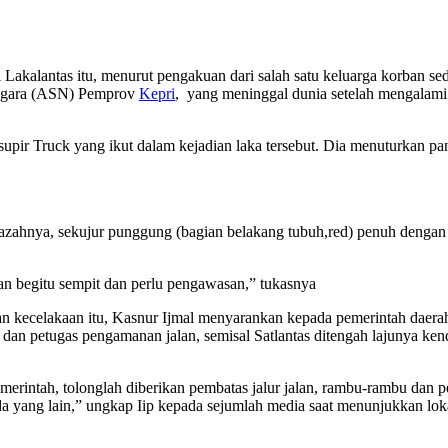
 Lakalantas itu, menurut pengakuan dari salah satu keluarga korban sed
Negara (ASN) Pemprov
Kepri
, yang meninggal dunia setelah mengalam
 supir Truck yang ikut dalam kejadian laka tersebut. Dia menuturkan 
zahnya, sekujur punggung (bagian belakang tubuh,red) penuh dengan lu
alan begitu sempit dan perlu pengawasan,” tukasnya
ecelakaan itu, Kasnur Ijmal menyarankan kepada pemerintah daerah leb
as dan petugas pengamanan jalan, semisal Satlantas ditengah lajunya k
erintah, tolonglah diberikan pembatas jalur jalan, rambu-rambu dan p
g pada yang lain,” ungkap Iip kepada sejumlah media saat menunjukkan lo