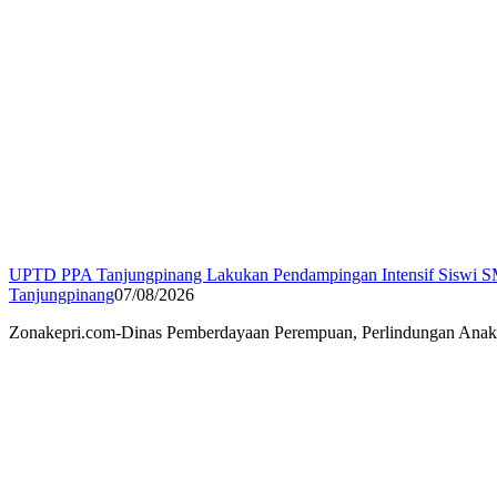
UPTD PPA Tanjungpinang Lakukan Pendampingan Intensif Siswi S
Tanjungpinang
07/08/2026
Zonakepri.com-Dinas Pemberdayaan Perempuan, Perlindungan Ana