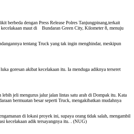
ikit berbeda dengan Press Release Polres Tanjungpinang,terkait
i kecelakaan maut di Bundaran Green City, Kilometer 8, menuju
pandangannya tentang Truck yang tak ingin menghindar, meskipun
ka goresan akibat kecelakaan itu. Ia menduga adiknya terseret
ih jeli mengurus jalur jalan lintas satu arah di Dompak itu. Kata
endaraan bermuatan besar seperti Truck, mengakibatkan mudahnya
engamanan di lokasi proyek ini, supaya orang tidak salah, mengambil
kasi kecelakaan adik tersayangnya itu. . (NUG)