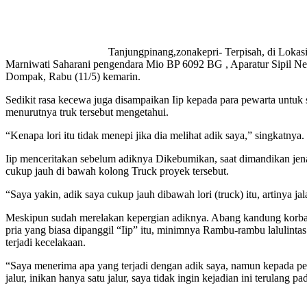
Tanjungpinang,zonakepri- Terpisah, di Lokasi
Marniwati Saharani pengendara Mio BP 6092 BG , Aparatur Sipil 
Dompak, Rabu (11/5) kemarin.
Sedikit rasa kecewa juga disampaikan Iip kepada para pewarta untuk
menurutnya truk tersebut mengetahui.
“Kenapa lori itu tidak menepi jika dia melihat adik saya,” singkatnya.
Iip menceritakan sebelum adiknya Dikebumikan, saat dimandikan jena
cukup jauh di bawah kolong Truck proyek tersebut.
“Saya yakin, adik saya cukup jauh dibawah lori (truck) itu, artinya j
Meskipun sudah merelakan kepergian adiknya. Abang kandung korban k
pria yang biasa dipanggil “Iip” itu, minimnya Rambu-rambu lalulint
terjadi kecelakaan.
“Saya menerima apa yang terjadi dengan adik saya, namun kepada pem
jalur, inikan hanya satu jalur, saya tidak ingin kejadian ini terulan