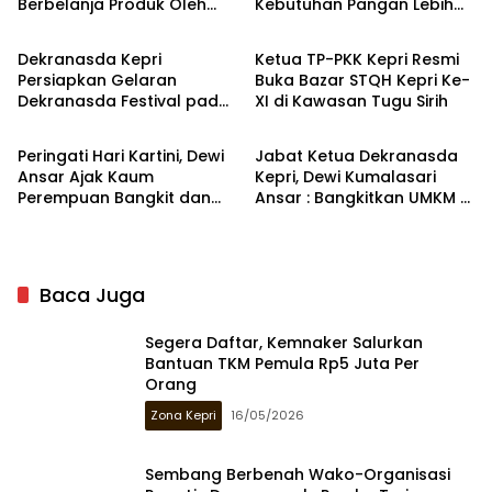
Berbelanja Produk Oleh
Kebutuhan Pangan Lebih
Kepulauan Riau
Kepulauan Riau
Oleh Khas Kepri
Terjangkau Masyarakat
Dekranasda Kepri
Ketua TP-PKK Kepri Resmi
Persiapkan Gelaran
Buka Bazar STQH Kepri Ke-
Dekranasda Festival pada
XI di Kawasan Tugu Sirih
Kepulauan Riau
Kepulauan Riau
20 September 2025
Peringati Hari Kartini, Dewi
Jabat Ketua Dekranasda
Ansar Ajak Kaum
Kepri, Dewi Kumalasari
Perempuan Bangkit dan
Ansar : Bangkitkan UMKM di
Maju Ditengah
Daerah Terpencil
Keterbatasan
Baca Juga
Segera Daftar, Kemnaker Salurkan
Bantuan TKM Pemula Rp5 Juta Per
Orang
Zona Kepri
16/05/2026
Sembang Berbenah Wako-Organisasi