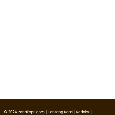
©
2024
zonakepri.com |
Tentang Kami
|
Redaksi
|