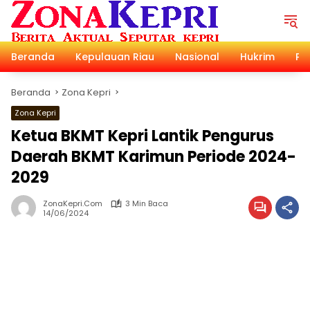
Langsung
ke
konten
Beranda
Kepulauan Riau
Nasional
Hukrim
Pol
Beranda
Zona Kepri
Zona Kepri
Ketua BKMT Kepri Lantik Pengurus
Daerah BKMT Karimun Periode 2024-
2029
ZonaKepri.com
3 Min Baca
14/06/2024