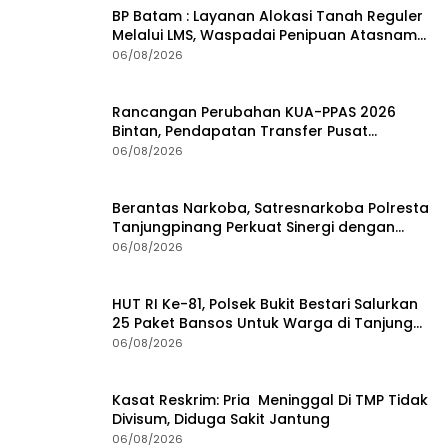
BP Batam : Layanan Alokasi Tanah Reguler
Melalui LMS, Waspadai Penipuan Atasnama
Institusi
06/08/2026
Rancangan Perubahan KUA-PPAS 2026
Bintan, Pendapatan Transfer Pusat
Diproyeksi Naik Rp1,41 Miliar
06/08/2026
Berantas Narkoba, Satresnarkoba Polresta
Tanjungpinang Perkuat Sinergi dengan
Jasa Ekspedisi
06/08/2026
HUT RI Ke-81, Polsek Bukit Bestari Salurkan
25 Paket Bansos Untuk Warga di Tanjung
Unggat
06/08/2026
Kasat Reskrim: Pria Meninggal Di TMP Tidak
Divisum, Diduga Sakit Jantung
06/08/2026