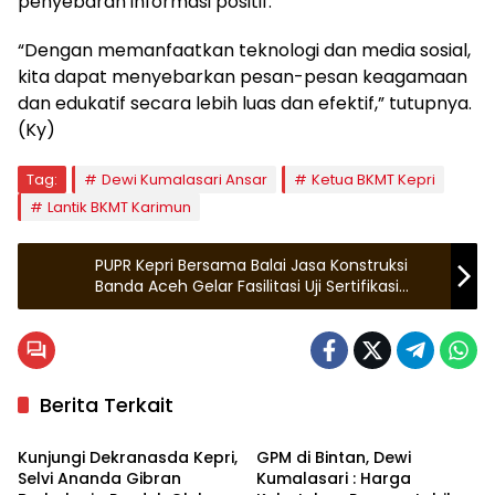
penyebaran informasi positif.
“Dengan memanfaatkan teknologi dan media sosial,
kita dapat menyebarkan pesan-pesan keagamaan
dan edukatif secara lebih luas dan efektif,” tutupnya.
(Ky)
Tag:
Dewi Kumalasari Ansar
Ketua BKMT Kepri
Lantik BKMT Karimun
PUPR Kepri Bersama Balai Jasa Konstruksi
Banda Aceh Gelar Fasilitasi Uji Sertifikasi
Kompetensi TK
Berita Terkait
Kepulauan Riau
Bintan
Kunjungi Dekranasda Kepri,
GPM di Bintan, Dewi
Selvi Ananda Gibran
Kumalasari : Harga