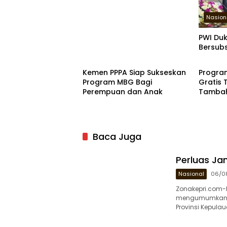
Nasion
PWI Du
Bersub
Nasional
Nasion
Kemen PPPA Siap Sukseskan
Program
Program MBG Bagi
Gratis 
Perempuan dan Anak
Tamba
Baca Juga
Perluas Jan
Nasional
06/0
Zonakepri.com-P
mengumumkan p
Provinsi Kepula