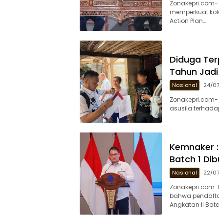
Zonakepri.com- 
memperkuat kola
Action Plan…
Diduga Ter
Tahun Jadi
Nasional
24/0
Zonakepri.com- 
asusila terhad
Kemnaker :
Batch 1 Dib
Nasional
22/0
Zonakepri.com-
bahwa pendaft
Angkatan II Bat