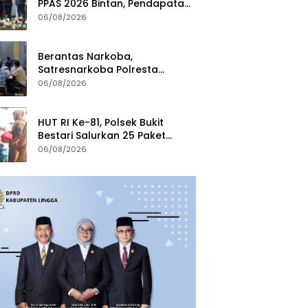
PPAS 2026 Bintan, Pendapatan
Transfer Pusat Diproyeksi Naik
06/08/2026
Rp1,41 Miliar
Berantas Narkoba,
Satresnarkoba Polresta
Tanjungpinang Perkuat Sinergi
06/08/2026
dengan Jasa Ekspedisi
HUT RI Ke-81, Polsek Bukit
Bestari Salurkan 25 Paket
Bansos Untuk Warga di
06/08/2026
Tanjung Unggat