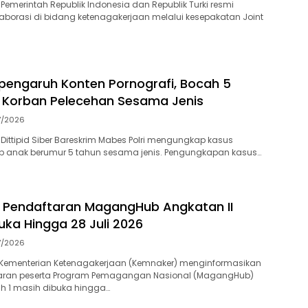
Pemerintah Republik Indonesia dan Republik Turki resmi
borasi di bidang ketenagakerjaan melalui kesepakatan Joint
pengaruh Konten Pornografi, Bocah 5
 Korban Pelecehan Sesama Jenis
7/2026
Dittipid Siber Bareskrim Mabes Polri mengungkap kasus
ap anak berumur 5 tahun sesama jenis. Pengungkapan kasus…
 Pendaftaran MagangHub Angkatan II
uka Hingga 28 Juli 2026
7/2026
Kementerian Ketenagakerjaan (Kemnaker) menginformasikan
aran peserta Program Pemagangan Nasional (MagangHub)
ch 1 masih dibuka hingga…