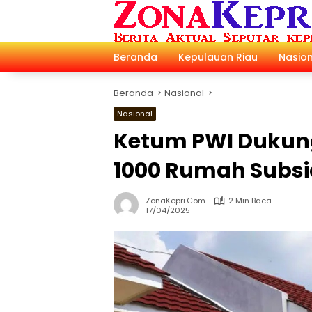
Langsung
ke
konten
Beranda
Kepulauan Riau
Nasion
Beranda
Nasional
Nasional
Ketum PWI Dukun
1000 Rumah Subsi
ZonaKepri.com
2 Min Baca
17/04/2025