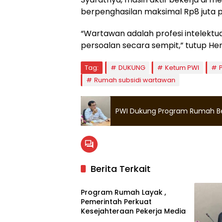
berpenghasilan maksimal Rp8 juta pe
“Wartawan adalah profesi intelektua
persoalan secara sempit,” tutup Hen
Tag:
DUKUNG
Ketum PWI
Rumah subsidi wartawan
PWI Dukung Program Rumah Be
Berita Terkait
Nasional
Program Rumah Layak ,
Pemerintah Perkuat
Kesejahteraan Pekerja Media