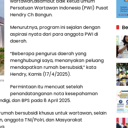
wartawan,disambut baik ketua umum
Persatuan Wartawan Indonesia (PWI) Pusat
Hendry Ch Bangun.
Be
Menurutnya, program ini sejalan dengan
aspirasi nyata dari para anggota PWI di
daerah.
“Beberapa pengurus daerah yang
menghubungi saya, menanyakan peluang
mendapatkan rumah bersubsidi,” kata
Hendry, Kamis (17/4/2025).
ris
Permintaan itu mencuat setelah
penandatanganan nota kesepahaman
gi, dan BPS pada 8 April 2025.
umah bersubsidi khusus untuk wartawan, selain
n, anggota TNI/Polri, dan Masyarakat
ya.