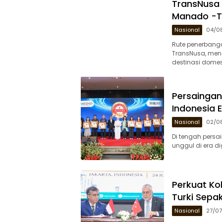
TransNusa
Manado -T
Nasional
04/0
Rute penerbanga
TransNusa, men
destinasi domes
Persaingan
Indonesia 
Nasional
02/0
Di tengah persa
unggul di era 
Perkuat Ko
Turki Sepa
Nasional
27/0