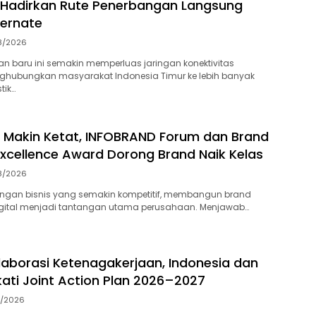
 Hadirkan Rute Penerbangan Langsung
ernate
8/2026
n baru ini semakin memperluas jaringan konektivitas
ghubungkan masyarakat Indonesia Timur ke lebih banyak
tik…
 Makin Ketat, INFOBRAND Forum dan Brand
Excellence Award Dorong Brand Naik Kelas
8/2026
ingan bisnis yang semakin kompetitif, membangun brand
digital menjadi tantangan utama perusahaan. Menjawab…
laborasi Ketenagakerjaan, Indonesia dan
kati Joint Action Plan 2026–2027
7/2026