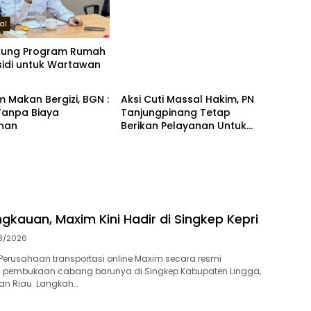
al
kung Program Rumah
sidi untuk Wartawan
al
Hukrim
 Makan Bergizi, BGN :
Aksi Cuti Massal Hakim, PN
Tanpa Biaya
Tanjungpinang Tetap
han
Berikan Pelayanan Untuk
Masyarakat
gkauan, Maxim Kini Hadir di Singkep Kepri
8/2026
erusahaan transportasi online Maxim secara resmi
embukaan cabang barunya di Singkep Kabupaten Lingga,
uan Riau. Langkah…