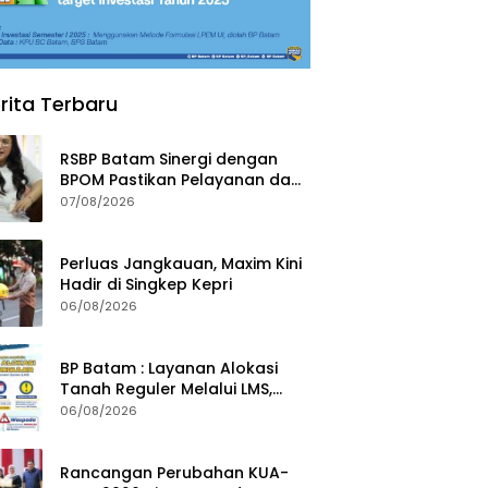
rita Terbaru
RSBP Batam Sinergi dengan
BPOM Pastikan Pelayanan dan
Ketersediaan Obat Aman
07/08/2026
Perluas Jangkauan, Maxim Kini
Hadir di Singkep Kepri
06/08/2026
BP Batam : Layanan Alokasi
Tanah Reguler Melalui LMS,
Waspadai Penipuan Atasnama
06/08/2026
Institusi
Rancangan Perubahan KUA-