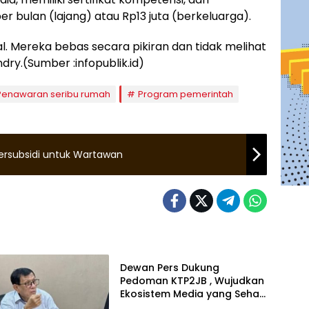
r bulan (lajang) atau Rp13 juta (berkeluarga).
l. Mereka bebas secara pikiran dan tidak melihat
dry.(Sumber :infopublik.id)
Penawaran seribu rumah
Program pemerintah
rsubsidi untuk Wartawan
Nasional
Dewan Pers Dukung
Pedoman KTP2JB , Wujudkan
Ekosistem Media yang Sehat
dan Berkelanjutan