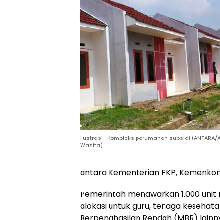
Ilustrasi- Kompleks perumahan subsidi (ANTARA/A
Wasita)
antara Kementerian PKP, Kemenkomdi
Pemerintah menawarkan 1.000 unit r
alokasi untuk guru, tenaga kesehata
Berpenghasilan Rendah (MBR) lainn