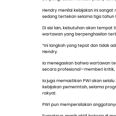
Hendry menilai kebijakan ini sangat 
sedang tertekan selama tiga tahun t
Di sisi lain, kebutuhan akan tempat 
wartawan yang berpenghasilan terb
“Ini langkah yang tepat dan tidak a
Hendry.
Ia menegaskan bahwa wartawan teta
secara profesional—memberi kritik, s
Ia juga memastikan PWI akan selalu b
kebijakan pemerintah, selama progr
rakyat.
PWI pun mempersilakan anggotanya 
Syaratnya, masih aktif bekerja di me