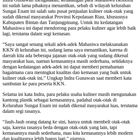
ini sudah lama pihaknya menantikan, sebab di wilayah kelurahan
Sungai Enam ini salah satu pusat penjualan kuliner otak-otak yang
sudah dikenal masyarakat Provinsi Kepulauan Riau, khususnya
Kabupaten Bintan dan Tanjungpinang. Untuk itu kedatangan
Mahasiswa ini dapat mendorong para pelaku kuliner agar lebih baik
lagi, terutama dalam segi kemasan.
“Saya sangat senang sekali adek-adek Mahasiwa melaksanakan
KKN di kelurahan ini, sudang lama saya menantikan, karena di
daerah kita ada beberapa jajanan otak-otak yang sudang dikenal
masyarakat luas, namun kemasannya masih sederhana, setidaknya
dengan kedatangan adek-adek ini dapat memberi pemahaman
bagaimana cara meningkat kualitas dan kemasan yang baik untuk
kuliner otak-otak ini,” Ungkap Indra Gunawan saat memberi kata
sambutan ke para peserta KKN.
Selama ini kata Indra, para pelaku usaha kuliner masih mengunakan
kantong plastik sebagai kemasannya, padahal otak-otak di
Kelurahan Sungai Enam ini sudah dikenal masyarakat luas, terutama
dalam segi rasanya.
“Jauh-Jauh orang datang ke sini, hanya untuk membeli otak-otak
saja, karena rasanya beda dengan otak-otak yang lain, tapi
kemasannya masih sederhana, mau kita kemasannya lebih modern
dan kualitasnya lebih bagus lagi,” ujarnya.