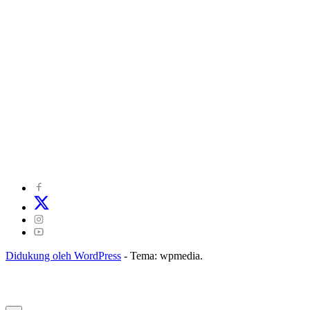
©
2024
zonakepri.com |
Tentang Kami
|
Redaksi
|
Disclaimer
|
Kode Perilaku Perusahaan Pers
|
Pedoman Media Cyber
|
Visi Misi
|
Kode Etik Jurnalistik
|
Pedoman Pemberitaan Ramah Anak
Didukung oleh WordPress
-
Tema: wpmedia.