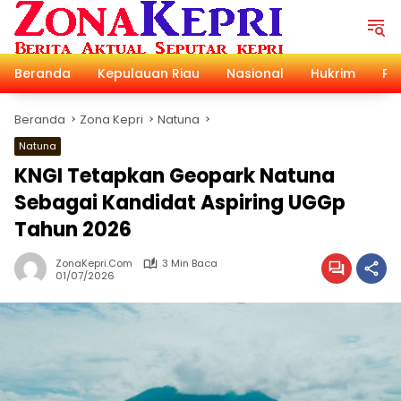
Langsung
ke
konten
Beranda
Kepulauan Riau
Nasional
Hukrim
Pol
Beranda
Zona Kepri
Natuna
Natuna
KNGI Tetapkan Geopark Natuna
Sebagai Kandidat Aspiring UGGp
Tahun 2026
ZonaKepri.com
3 Min Baca
01/07/2026