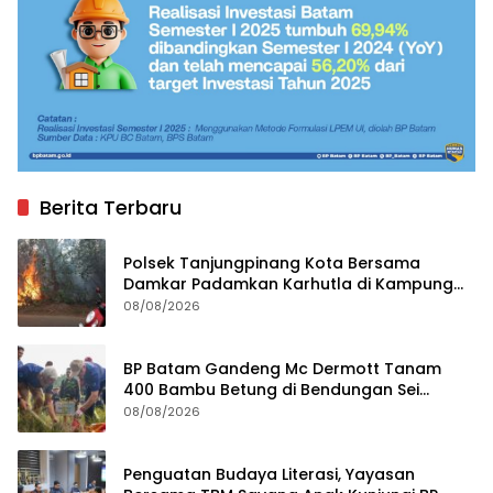
Berita Terbaru
Polsek Tanjungpinang Kota Bersama
Damkar Padamkan Karhutla di Kampung
Bugis
08/08/2026
BP Batam Gandeng Mc Dermott Tanam
400 Bambu Betung di Bendungan Sei
Nongsa
08/08/2026
Penguatan Budaya Literasi, Yayasan