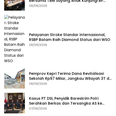
Bersama TBM Sayang Anak Kunjungi BP
Batam
08/08/2026
Pelayanan Stroke Standar Internasional,
RSBP Batam Raih Diamond Status dari WSO
08/08/2026
Pemprov Kepri Terima Dana Revitalisasi
Sekolah Rp97 Miliar, Jangkau Wilayah 3T di
Kepri
08/08/2026
Kasus PT DSI, Penyidik Bareskrim Polri
Serahkan Berkas dan Tersangka AS ke
Kejari Depok
07/08/2026