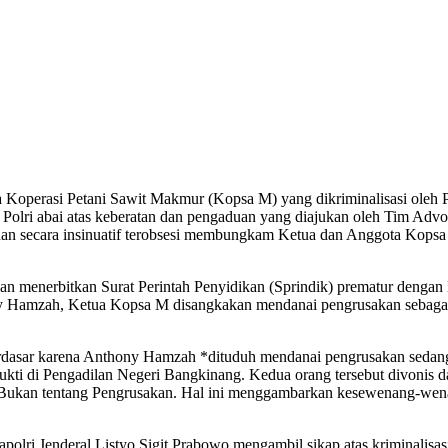
 Koperasi Petani Sawit Makmur (Kopsa M) yang dikriminalisasi oleh
si Polri abai atas keberatan dan pengaduan yang diajukan oleh Tim Adv
l dan secara insinuatif terobsesi membungkam Ketua dan Anggota Ko
an menerbitkan Surat Perintah Penyidikan (Sprindik) prematur dengan 
ony Hamzah, Ketua Kopsa M disangkakan mendanai pengrusakan sebagai
berdasar karena Anthony Hamzah *dituduh mendanai pengrusakan sedan
bukti di Pengadilan Negeri Bangkinang. Kedua orang tersebut divonis 
HP. Bukan tentang Pengrusakan. Hal ini menggambarkan kesewenang-w
lri Jenderal Listyo Sigit Prabowo mengambil sikap atas kriminalisasi