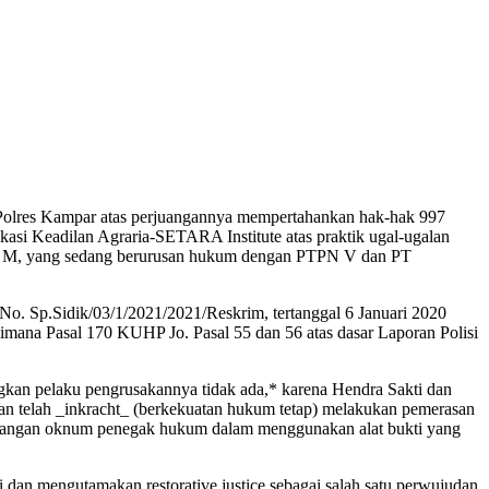
 Polres Kampar atas perjuangannya mempertahankan hak-hak 997
okasi Keadilan Agraria-SETARA Institute atas praktik ugal-ugalan
psa M, yang sedang berurusan hukum dengan PTPN V dan PT
No. Sp.Sidik/03/1/2021/2021/Reskrim, tertanggal 6 Januari 2020
mana Pasal 170 KUHP Jo. Pasal 55 dan 56 atas dasar Laporan Polisi
gkan pelaku pengrusakannya tidak ada,* karena Hendra Sakti dan
dan telah _inkracht_ (berkekuatan hukum tetap) melakukan pemerasan
enangan oknum penegak hukum dalam menggunakan alat bukti yang
 dan mengutamakan restorative justice sebagai salah satu perwujudan