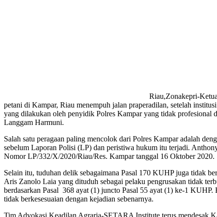
Riau,Zonakepri-Ketua
petani di Kampar, Riau menempuh jalan praperadilan, setelah institu
yang dilakukan oleh penyidik Polres Kampar yang tidak profesiona
Langgam Harmuni.
Salah satu peragaan paling mencolok dari Polres Kampar adalah deng
sebelum Laporan Polisi (LP) dan peristiwa hukum itu terjadi. Anth
Nomor LP/332/X/2020/Riau/Res. Kampar tanggal 16 Oktober 2020.
Selain itu, tuduhan delik sebagaimana Pasal 170 KUHP juga tidak 
Aris Zanolo Laia yang dituduh sebagai pelaku pengrusakan tidak ter
berdasarkan Pasal 368 ayat (1) juncto Pasal 55 ayat (1) ke-1 KU
tidak berkesesuaian dengan kejadian sebenarnya.
Tim Advokasi Keadilan Agraria-SETARA Institute terus mendesak Kapo