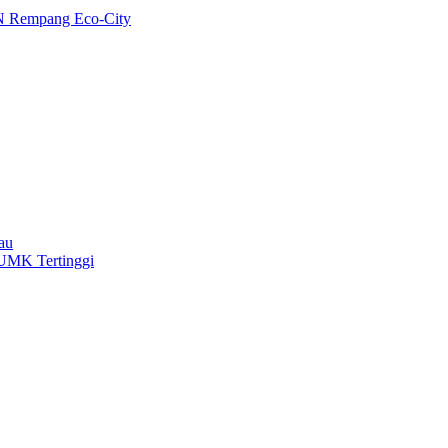
N Rempang Eco-City
au
 UMK Tertinggi