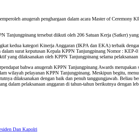
emperoleh anugerah penghargaan dalam acara Master of Ceremony KP
PPN Tanjungpinang tersebut diikuti oleh 206 Satuan Kerja (Satker) y
kat kedua kategori Kinerja Anggaran (IKPA dan EKA) terbaik denga
an dalam surat keputusan Kepala KPPN Tanjungpinang Nomor : KEP
jektif yang dilaksanakan oleh KPPN Tanjungpinang selama pelaksanaa
ndapat bahwa anugerah KPPN Tanjungpinang Awards merupakan sebuah 
dalam wilayah pelayanan KPPN Tanjungpinang. Meskipun begitu, menuru
tutnya dilaksanakan dengan baik dan penuh tanggungjawab. Beliau berh
ang dalam pelaksanaan anggaran di tahun-tahun berikutnya dengan leb
residen Dan Kapolri