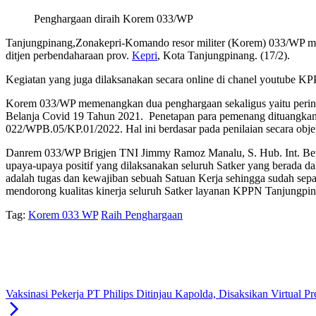
Penghargaan diraih Korem 033/WP
Tanjungpinang,Zonakepri-Komando resor militer (Korem) 033/WP m
ditjen perbendaharaan prov.
Kepri
, Kota Tanjungpinang. (17/2).
Kegiatan yang juga dilaksanakan secara online di chanel youtube K
Korem 033/WP memenangkan dua penghargaan sekaligus yaitu pering
Belanja Covid 19 Tahun 2021. Penetapan para pemenang dituangk
022/WPB.05/KP.01/2022. Hal ini berdasar pada penilaian secara ob
Danrem 033/WP Brigjen TNI Jimmy Ramoz Manalu, S. Hub. Int. Berpe
upaya-upaya positif yang dilaksanakan seluruh Satker yang berada 
adalah tugas dan kewajiban sebuah Satuan Kerja sehingga sudah sepa
mendorong kualitas kinerja seluruh Satker layanan KPPN Tanjungpin
Tag:
Korem 033 WP
Raih Penghargaan
Vaksinasi Pekerja PT Philips Ditinjau Kapolda, Disaksikan Virtual P