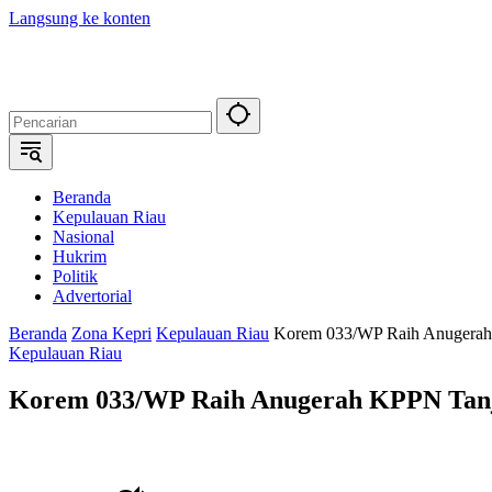
Langsung ke konten
Beranda
Kepulauan Riau
Nasional
Hukrim
Politik
Advertorial
Beranda
Zona Kepri
Kepulauan Riau
Korem 033/WP Raih Anugerah
Kepulauan Riau
Korem 033/WP Raih Anugerah KPPN Tan