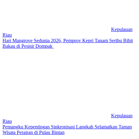
Kepulauan
Riau
Hari Mangrove Sedunia 2026, Pemprov Kepri Tanam Seribu Bibit
Bakau di Pesisir Dompak
Kepulauan
Riau
Pemangku Kepentingan Sinkronisasi Langkah Selamatkan Taman
Wisata Perairan di Pulau Bintan