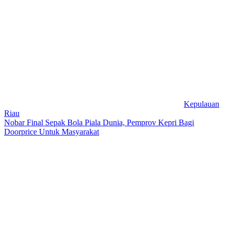
Kepulauan
Riau
Nobar Final Sepak Bola Piala Dunia, Pemprov Kepri Bagi
Doorprice Untuk Masyarakat