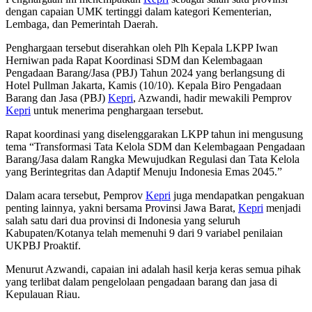
dengan capaian UMK tertinggi dalam kategori Kementerian,
Lembaga, dan Pemerintah Daerah.
Penghargaan tersebut diserahkan oleh Plh Kepala LKPP Iwan
Herniwan pada Rapat Koordinasi SDM dan Kelembagaan
Pengadaan Barang/Jasa (PBJ) Tahun 2024 yang berlangsung di
Hotel Pullman Jakarta, Kamis (10/10). Kepala Biro Pengadaan
Barang dan Jasa (PBJ)
Kepri
, Azwandi, hadir mewakili Pemprov
Kepri
untuk menerima penghargaan tersebut.
Rapat koordinasi yang diselenggarakan LKPP tahun ini mengusung
tema “Transformasi Tata Kelola SDM dan Kelembagaan Pengadaan
Barang/Jasa dalam Rangka Mewujudkan Regulasi dan Tata Kelola
yang Berintegritas dan Adaptif Menuju Indonesia Emas 2045.”
Dalam acara tersebut, Pemprov
Kepri
juga mendapatkan pengakuan
penting lainnya, yakni bersama Provinsi Jawa Barat,
Kepri
menjadi
salah satu dari dua provinsi di Indonesia yang seluruh
Kabupaten/Kotanya telah memenuhi 9 dari 9 variabel penilaian
UKPBJ Proaktif.
Menurut Azwandi, capaian ini adalah hasil kerja keras semua pihak
yang terlibat dalam pengelolaan pengadaan barang dan jasa di
Kepulauan Riau.