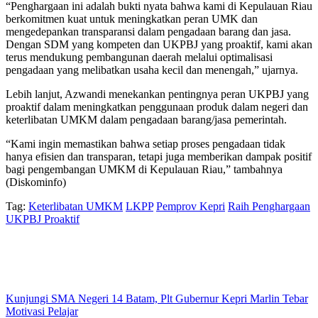
“Penghargaan ini adalah bukti nyata bahwa kami di Kepulauan Riau
berkomitmen kuat untuk meningkatkan peran UMK dan
mengedepankan transparansi dalam pengadaan barang dan jasa.
Dengan SDM yang kompeten dan UKPBJ yang proaktif, kami akan
terus mendukung pembangunan daerah melalui optimalisasi
pengadaan yang melibatkan usaha kecil dan menengah,” ujarnya.
Lebih lanjut, Azwandi menekankan pentingnya peran UKPBJ yang
proaktif dalam meningkatkan penggunaan produk dalam negeri dan
keterlibatan UMKM dalam pengadaan barang/jasa pemerintah.
“Kami ingin memastikan bahwa setiap proses pengadaan tidak
hanya efisien dan transparan, tetapi juga memberikan dampak positif
bagi pengembangan UMKM di Kepulauan Riau,” tambahnya
(Diskominfo)
Tag:
Keterlibatan UMKM
LKPP
Pemprov Kepri
Raih Penghargaan
UKPBJ Proaktif
Kunjungi SMA Negeri 14 Batam, Plt Gubernur Kepri Marlin Tebar
Motivasi Pelajar