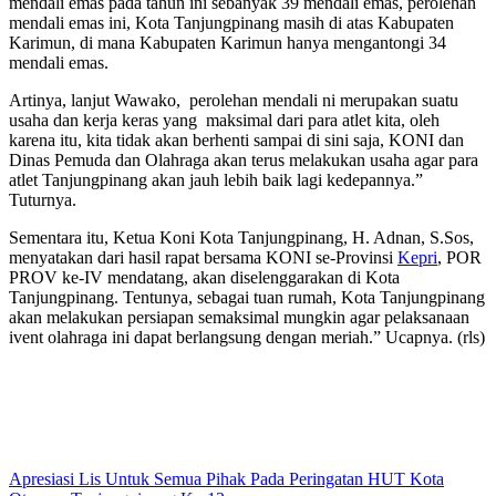
mendali emas pada tahun ini sebanyak 39 mendali emas, perolehan
mendali emas ini, Kota Tanjungpinang masih di atas Kabupaten
Karimun, di mana Kabupaten Karimun hanya mengantongi 34
mendali emas.
Artinya, lanjut Wawako, perolehan mendali ni merupakan suatu
usaha dan kerja keras yang maksimal dari para atlet kita, oleh
karena itu, kita tidak akan berhenti sampai di sini saja, KONI dan
Dinas Pemuda dan Olahraga akan terus melakukan usaha agar para
atlet Tanjungpinang akan jauh lebih baik lagi kedepannya.”
Tuturnya.
Sementara itu, Ketua Koni Kota Tanjungpinang, H. Adnan, S.Sos,
menyatakan dari hasil rapat bersama KONI se-Provinsi
Kepri
, POR
PROV ke-IV mendatang, akan diselenggarakan di Kota
Tanjungpinang. Tentunya, sebagai tuan rumah, Kota Tanjungpinang
akan melakukan persiapan semaksimal mungkin agar pelaksanaan
ivent olahraga ini dapat berlangsung dengan meriah.” Ucapnya. (rls)
Apresiasi Lis Untuk Semua Pihak Pada Peringatan HUT Kota