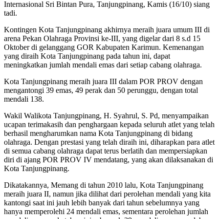
Internasional Sri Bintan Pura, Tanjungpinang, Kamis (16/10) siang
tadi.
Kontingen Kota Tanjungpinang akhirnya meraih juara umum III di
arena Pekan Olahraga Provinsi ke-III, yang digelar dari 8 s.d 15
Oktober di gelanggang GOR Kabupaten Karimun. Kemenangan
yang diraih Kota Tanjungpinang pada tahun ini, dapat
meningkatkan jumlah mendali emas dari setiap cabang olahraga.
Kota Tanjungpinang meraih juara III dalam POR PROV dengan
mengantongi 39 emas, 49 perak dan 50 perunggu, dengan total
mendali 138.
Wakil Walikota Tanjungpinang, H. Syahrul, S. Pd, menyampaikan
ucapan terimakasih dan penghargaan kepada seluruh atlet yang telah
berhasil mengharumkan nama Kota Tanjungpinang di bidang
olahraga. Dengan prestasi yang telah diraih ini, diharapkan para atlet
di semua cabang olahraga dapat terus berlatih dan mempersiapkan
diri di ajang POR PROV IV mendatang, yang akan dilaksanakan di
Kota Tanjungpinang.
Dikatakannya, Memang di tahun 2010 lalu, Kota Tanjungpinang
meraih juara II, namun jika dilihat dari perolehan mendali yang kita
kantongi saat ini jauh lebih banyak dari tahun sebelumnya yang
hanya memperolehi 24 mendali emas, sementara perolehan jumlah