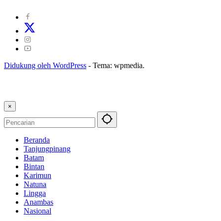
Kode Etik Jurnalistik
|
Pedoman Pemberitaan Ramah Anak
Didukung oleh WordPress
-
Tema: wpmedia.
×
Beranda
Tanjungpinang
Batam
Bintan
Karimun
Natuna
Lingga
Anambas
Nasional