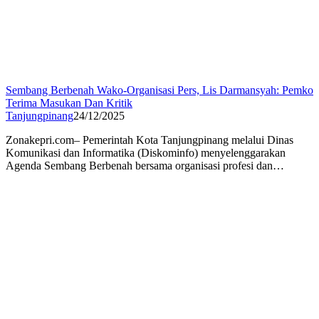
Sembang Berbenah Wako-Organisasi Pers, Lis Darmansyah: Pemko
Terima Masukan Dan Kritik
Tanjungpinang
24/12/2025
Zonakepri.com– Pemerintah Kota Tanjungpinang melalui Dinas
Komunikasi dan Informatika (Diskominfo) menyelenggarakan
Agenda Sembang Berbenah bersama organisasi profesi dan…