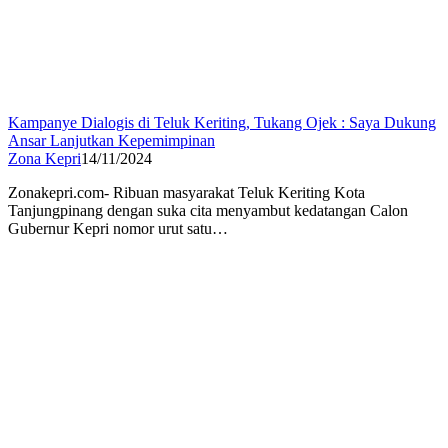
Kampanye Dialogis di Teluk Keriting, Tukang Ojek : Saya Dukung
Ansar Lanjutkan Kepemimpinan
Zona Kepri
14/11/2024
Zonakepri.com- Ribuan masyarakat Teluk Keriting Kota
Tanjungpinang dengan suka cita menyambut kedatangan Calon
Gubernur Kepri nomor urut satu…