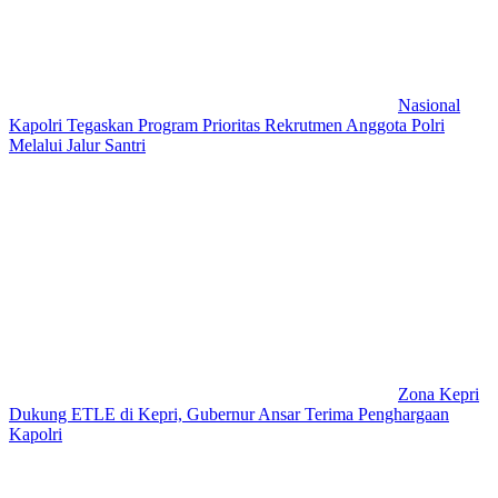
Nasional
Kapolri Tegaskan Program Prioritas Rekrutmen Anggota Polri
Melalui Jalur Santri
Zona Kepri
Dukung ETLE di Kepri, Gubernur Ansar Terima Penghargaan
Kapolri