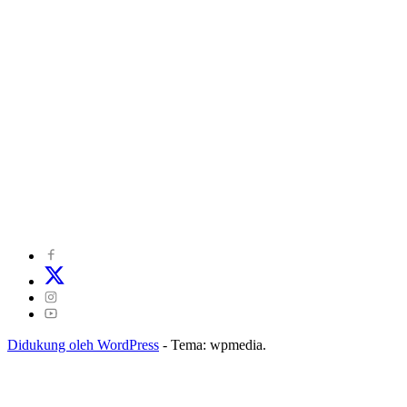
©
2024
zonakepri.com |
Tentang Kami
|
Redaksi
|
Disclaimer
|
Kode Perilaku Perusahaan Pers
|
Pedoman Media Cyber
|
Visi Misi
|
Kode Etik Jurnalistik
|
Pedoman Pemberitaan Ramah Anak
Didukung oleh WordPress
-
Tema: wpmedia.