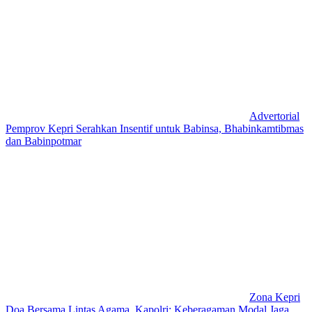
Advertorial
Pemprov Kepri Serahkan Insentif untuk Babinsa, Bhabinkamtibmas
dan Babinpotmar
Zona Kepri
Doa Bersama Lintas Agama, Kapolri: Keberagaman Modal Jaga