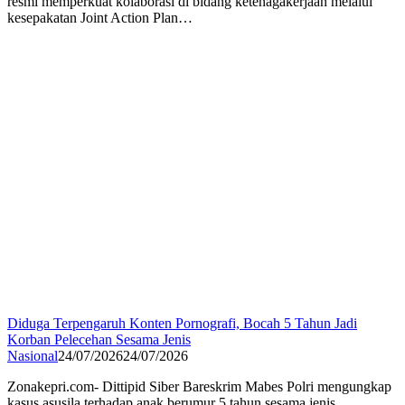
resmi memperkuat kolaborasi di bidang ketenagakerjaan melalui
kesepakatan Joint Action Plan…
Diduga Terpengaruh Konten Pornografi, Bocah 5 Tahun Jadi
Korban Pelecehan Sesama Jenis
Nasional
24/07/2026
24/07/2026
Zonakepri.com- Dittipid Siber Bareskrim Mabes Polri mengungkap
kasus asusila terhadap anak berumur 5 tahun sesama jenis.