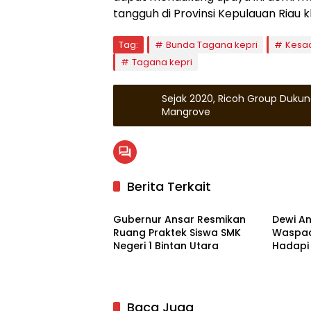
tangguh di Provinsi Kepulauan Riau 
Tag:
Bunda Tagana kepri
Kesa
Tagana kepri
Sejak 2020, Ricoh Group Duku
Mangrove
Berita Terkait
Advertorial
Kepula
Gubernur Ansar Resmikan
Dewi An
Ruang Praktek Siswa SMK
Waspad
Negeri 1 Bintan Utara
Hadapi
Baca Juga