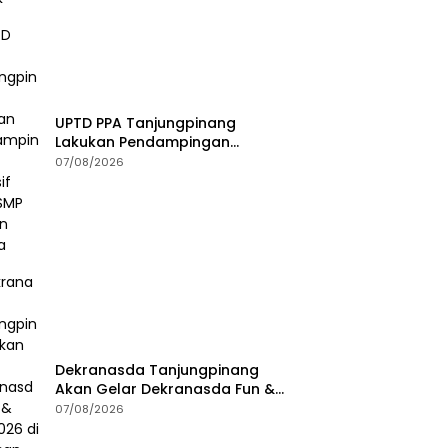
UPTD PPA Tanjungpinang
Lakukan Pendampingan
Intensif Siswi SMP Korban
07/08/2026
Asusila
Dekranasda Tanjungpinang
Akan Gelar Dekranasda Fun &
Run 2026 di Kawasan Gedung
07/08/2026
Gonggong