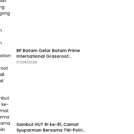
BP Batam Gelar Batam Prime
International Grassroot
Football Festival 2026
07/08/2026
Sambut HUT RI ke-81, Camat
Syuparman Bersama TNI-Polri