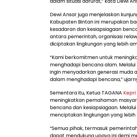
dalam situasi darurat,” kata Dewi A
Dewi Ansar juga menjelaskan kunjun
Kabupaten Bintan ini merupakan ba
kesadaran dan kesiapsiagaan bencana
antara pemerintah, organisasi rel
diciptakan lingkungan yang lebih 
“Kami berkomitmen untuk meningka
menghadapi bencana alam. Melalui ku
ingin menyadarkan generasi muda a
dalam menghadapi bencana,” ujarn
Sementara itu, Ketua TAGANA
Kepri
meningkatkan pemahaman masyarak
bencana dan kesiapsiagaan. Melalui 
menciptakan lingkungan yang lebi
“Semua pihak, termasuk pemerintah
dapat mendukung upaya ini demi me