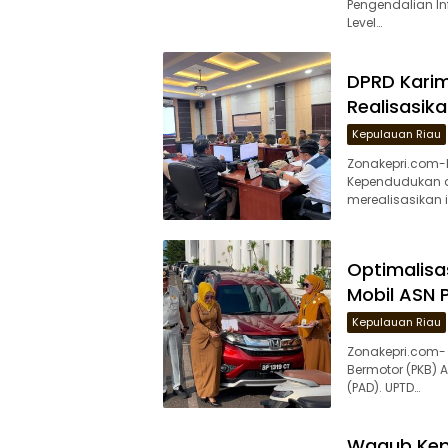
Pengendalian In
Level…
DPRD Karim
Realisasik
Kepulauan Riau
Zonakepri.com-
Kependudukan da
merealisasikan 
Optimalisa
Mobil ASN 
Kepulauan Riau
Zonakepri.com-
Bermotor (PKB) 
(PAD). UPTD…
Wagub Kepr