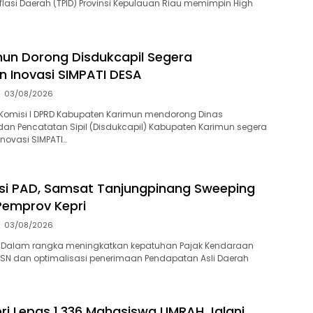
flasi Daerah (TPID) Provinsi Kepulauan Riau memimpin High
un Dorong Disdukcapil Segera
an Inovasi SIMPATI DESA
03/08/2026
Komisi I DPRD Kabupaten Karimun mendorong Dinas
n Pencatatan Sipil (Disdukcapil) Kabupaten Karimun segera
inovasi SIMPATI…
si PAD, Samsat Tanjungpinang Sweeping
Pemprov Kepri
03/08/2026
 Dalam rangka meningkatkan kepatuhan Pajak Kendaraan
ASN dan optimalisasi penerimaan Pendapatan Asli Daerah
i Lepas 1.336 Mahasiswa UMRAH Jalani