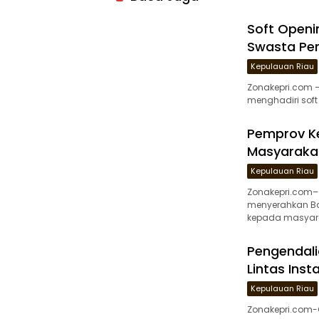
Soft Openi
Swasta Per
Kepulauan Riau
Zonakepri.com –
menghadiri soft
Pemprov Ke
Masyaraka
Kepulauan Riau
Zonakepri.com–
menyerahkan Ba
kepada masyar
Pengendalia
Lintas Inst
Kepulauan Riau
Zonakepri.com-