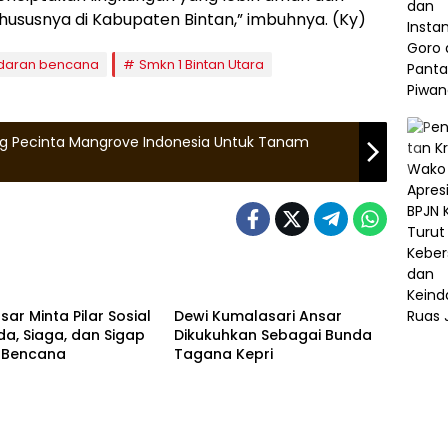
khususnya di Kabupaten Bintan,” imbuhnya. (Ky)
daran bencana
Smkn 1 Bintan Utara
ng Pecinta Mangrove Indonesia Untuk Tanam
uan Riau
Batam
sar Minta Pilar Sosial
Dewi Kumalasari Ansar
a, Siaga, dan Sigap
Dikukuhkan Sebagai Bunda
 Bencana
Tagana Kepri