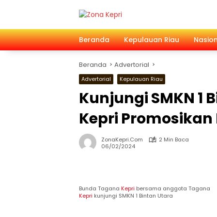
Langsung
ke
konten
Beranda
Kepulauan Riau
Nasion
Beranda
Advertorial
Advertorial
Kepulauan Riau
Kunjungi SMKN 1 
Kepri Promosikan
ZonaKepri.com
2 Min Baca
06/02/2024
Bunda Tagana
Kepri
bersama anggota Tagana
Kepri
kunjungi SMKN 1 Bintan Utara