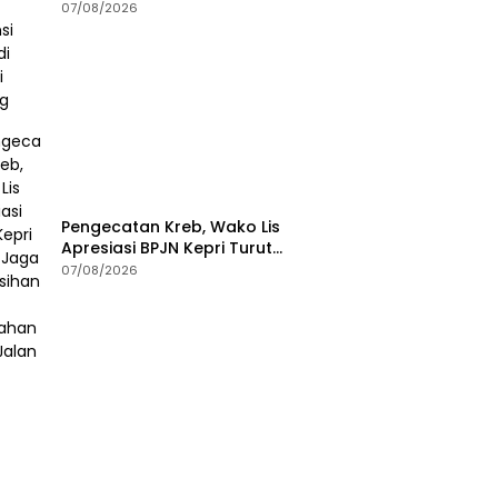
dan Instansi Goro di Pantai
07/08/2026
Piwang
Pengecatan Kreb, Wako Lis
Apresiasi BPJN Kepri Turut
Jaga Kebersihan dan
07/08/2026
Keindahan Ruas Jalan