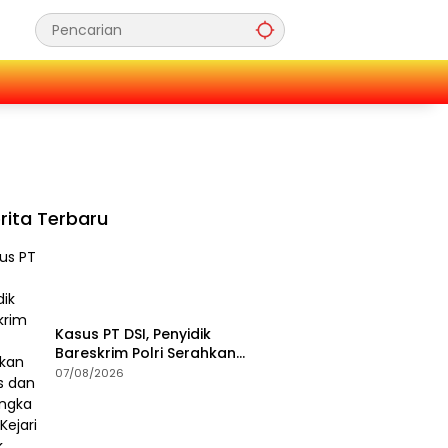
rita Terbaru
Kasus PT DSI, Penyidik
Bareskrim Polri Serahkan
Berkas dan Tersangka AS ke
07/08/2026
Kejari Depok