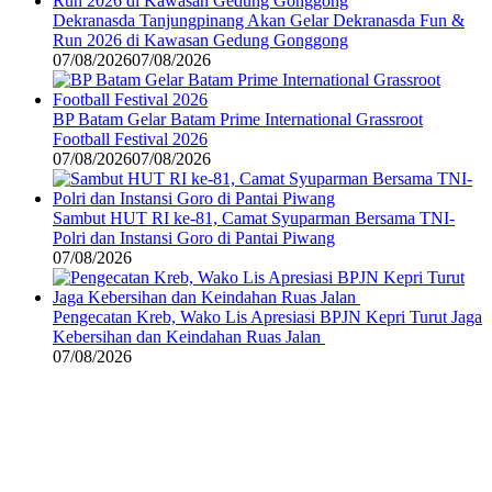
Dekranasda Tanjungpinang Akan Gelar Dekranasda Fun &
Run 2026 di Kawasan Gedung Gonggong
07/08/2026
07/08/2026
BP Batam Gelar Batam Prime International Grassroot
Football Festival 2026
07/08/2026
07/08/2026
Sambut HUT RI ke-81, Camat Syuparman Bersama TNI-
Polri dan Instansi Goro di Pantai Piwang
07/08/2026
Pengecatan Kreb, Wako Lis Apresiasi BPJN Kepri Turut Jaga
Kebersihan dan Keindahan Ruas Jalan
07/08/2026
©
2024
zonakepri.com |
Tentang Kami
|
Redaksi
|
Disclaimer
|
Kode Perilaku Perusahaan Pers
|
Pedoman Media Cyber
|
Visi Misi
|