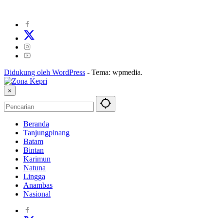
Kode Etik Jurnalistik
|
Pedoman Pemberitaan Ramah Anak
Didukung oleh WordPress
-
Tema: wpmedia.
×
Beranda
Tanjungpinang
Batam
Bintan
Karimun
Natuna
Lingga
Anambas
Nasional