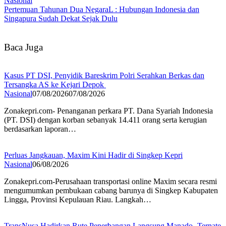
Nasional
Pertemuan Tahunan Dua NegaraL : Hubungan Indonesia dan
Singapura Sudah Dekat Sejak Dulu
Baca Juga
Kasus PT DSI, Penyidik Bareskrim Polri Serahkan Berkas dan
Tersangka AS ke Kejari Depok
Nasional
07/08/2026
07/08/2026
Zonakepri.com- Penanganan perkara PT. Dana Syariah Indonesia
(PT. DSI) dengan korban sebanyak 14.411 orang serta kerugian
berdasarkan laporan…
Perluas Jangkauan, Maxim Kini Hadir di Singkep Kepri
Nasional
06/08/2026
Zonakepri.com-Perusahaan transportasi online Maxim secara resmi
mengumumkan pembukaan cabang barunya di Singkep Kabupaten
Lingga, Provinsi Kepulauan Riau. Langkah…
TransNusa Hadirkan Rute Penerbangan Langsung Manado -Ternate