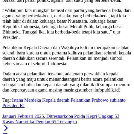
berasal dari partai politik, agama, dan suku yang berbeda-beda.
“Walaupun kita mungkin berasal dari partai yang berbeda-beda, dari
agama yang berbeda-beda, dari suku yang berbeda-beda, tapi kita
telah lahir di dalam keluarga besar Nusantara, keluarga besar
Republik Indonesia, keluarga besar Merah Putih, keluarga besar
Bhinneka Tunggal Ika, kita berbeda-beda tetapi kita satu,” ujar
Presiden.
Pelantikan Kepala Daerah dan Wakilnya kali ini merupakan catatan
sejarah baru karena untuk pertama kalinya pelantikan seluruh kepala
daerah dilakukan secara serentak. Pelantikan ini menjadi simbol
kebersamaan di seluruh Indonesia.
Dalam acara pelantikan tersebut, ada enam perwakilan kepala
daerah yang maju untuk menandatangani berita acara pelantikan
sebagai simbolis dan kepala daerah yang dilantik di sumpah menurut
dan kepercayaan agama masing masing(sumber :infopublik.id)
Tag:
Istana Merdeka
Kepala daerah
Pelantikan
Prabowo subianto
Presiden RI
Januari-Februari 2025, Ditresnarkoba Polda Kepri Ungkap 53
Kasus Narkotika Dengan 65 Tersangka