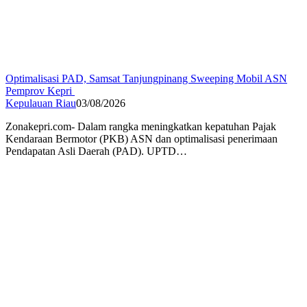
Optimalisasi PAD, Samsat Tanjungpinang Sweeping Mobil ASN
Pemprov Kepri
Kepulauan Riau
03/08/2026
Zonakepri.com- Dalam rangka meningkatkan kepatuhan Pajak
Kendaraan Bermotor (PKB) ASN dan optimalisasi penerimaan
Pendapatan Asli Daerah (PAD). UPTD…