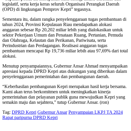
legislatif, serta kerja keras seluruh Organisasi Perangkat Daerah
(OPD) di lingkungan Pemprov Kepri” tegasnya.
Sementara itu, dalam rangka penyelenggaraan tugas pembantuan di
tahun 2024, Provinsi Kepulauan Riau mendapatkan alokasi
anggaran sebesar Rp 20,202 miliar lebih yang dialokasikan untuk
sektor Pekerjaan Umum dan Penataan Ruang, Pertanian, Pemuda
dan Olahraga, Kelautan dan Perikanan, Pariwisata, serta
Perindustrian dan Perdagangan. Realisasi anggaran tugas
pembantuan mencapai Rp 19,736 miliar lebih atau 97,69% dari total
alokasi.
Menutup penyampaiannya, Gubernur Ansar Ahmad menyampaikan
apresiasi kepada DPRD Kepri atas dukungan yang diberikan dalam
penyelenggaraan pemerintahan dan pembangunan daerah.
“Keberhasilan pembangunan Kepri merupakan hasil kerja bersama.
Kami akan terus berkomitmen untuk meningkatkan kinerja
pemerintahan dan pelayanan publik guna mewujudkan Kepri yang
semakin maju dan sejahtera,” tutup Gubernur Ansar. (ron)
Tag:
DPRD Kepri
Gubernur Ansar
Penyampaian LKPJ TA 2024
Rapat paripurna DPRD Kepri