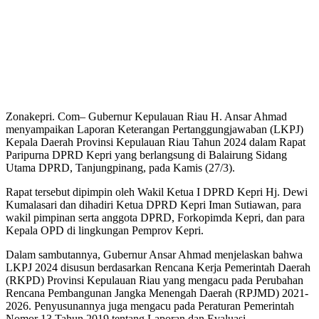
Zonakepri. Com– Gubernur Kepulauan Riau H. Ansar Ahmad
menyampaikan Laporan Keterangan Pertanggungjawaban (LKPJ)
Kepala Daerah Provinsi Kepulauan Riau Tahun 2024 dalam Rapat
Paripurna DPRD Kepri yang berlangsung di Balairung Sidang
Utama DPRD, Tanjungpinang, pada Kamis (27/3).
Rapat tersebut dipimpin oleh Wakil Ketua I DPRD Kepri Hj. Dewi
Kumalasari dan dihadiri Ketua DPRD Kepri Iman Sutiawan, para
wakil pimpinan serta anggota DPRD, Forkopimda Kepri, dan para
Kepala OPD di lingkungan Pemprov Kepri.
Dalam sambutannya, Gubernur Ansar Ahmad menjelaskan bahwa
LKPJ 2024 disusun berdasarkan Rencana Kerja Pemerintah Daerah
(RKPD) Provinsi Kepulauan Riau yang mengacu pada Perubahan
Rencana Pembangunan Jangka Menengah Daerah (RPJMD) 2021-
2026. Penyusunannya juga mengacu pada Peraturan Pemerintah
Nomor 13 Tahun 2019 tentang Laporan dan Evaluasi