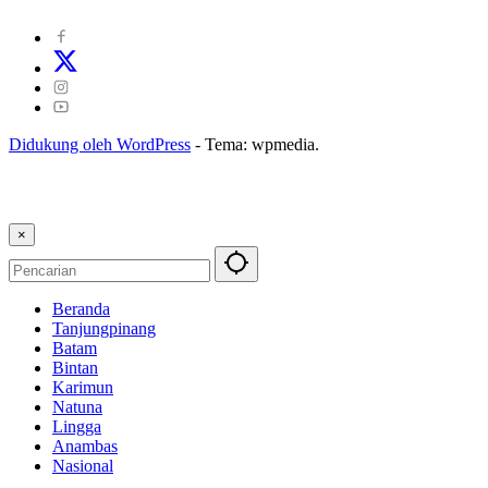
Kode Etik Jurnalistik
|
Pedoman Pemberitaan Ramah Anak
Didukung oleh WordPress
-
Tema: wpmedia.
×
Beranda
Tanjungpinang
Batam
Bintan
Karimun
Natuna
Lingga
Anambas
Nasional