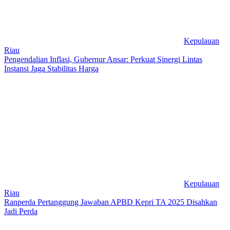
Kepulauan
Riau
Pengendalian Inflasi, Gubernur Ansar: Perkuat Sinergi Lintas
Instansi Jaga Stabilitas Harga
Kepulauan
Riau
Ranperda Pertanggung Jawaban APBD Kepri TA 2025 Disahkan
Jadi Perda