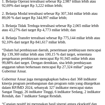
1. Belanja Operasi terealisasi sebesar Rp 2,987 triliun lebih atau
92,69% dari target Rp 3,222 triliun lebih;
2. Belanja Modal terealisasi sebesar Rp 307,344 miliar lebih atau
89,09 % dari target Rp 344,997 miliar lebih;
3. Belanja Tidak Terduga terealisasi sebesar Rp 2,065 miliar lebih
atau 43,27% dari target Rp 4,773 miliar lebih; dan
4. Belanja Transfer terealisasi sebesar Rp 775,144 miliar lebih atau
92,10% dari target Rp 841,617 miliar lebih.
“Dalam hal pembiayaan daerah, penerimaan pembiayaan mencapai
Rp 139,369 miliar lebih atau 100,15 % dari target, sementara
pengeluaran pembiayaan mencapai Rp 91,945 miliar lebih atau
99,88% dari target. Dengan demikian, sisa lebih pembiayaan
anggaran tahun berkenaan mencapai Rp 27,324 miliar” papar
Gubernur Ansar.
Gubernur Ansar juga mengungkapkan bahwa dari 368 indikator
kinerja program pembangunan dan program rutin yang ditargetkan
dalam RPJMD 2024, sebanyak 327 indikator mencapai status
Sangat Tinggi, 26 indikator Tinggi, 6 indikator Sedang, 2 indikator
Rendah, dan 7 indikator Sangat Rendah.
“Capaian positif ini merupakan hasil sinergi antara eksekutif dan