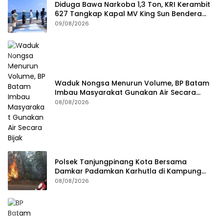
Diduga Bawa Narkoba 1,3 Ton, KRI Kerambit
627 Tangkap Kapal MV King Sun Bendera
Tanzania
09/08/2026
Waduk Nongsa Menurun Volume, BP Batam
Imbau Masyarakat Gunakan Air Secara
Bijak
08/08/2026
Polsek Tanjungpinang Kota Bersama
Damkar Padamkan Karhutla di Kampung
Bugis
08/08/2026