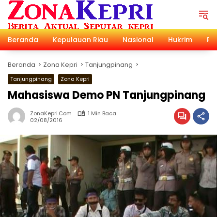
Langsung
ke
konten
Beranda
Kepulauan Riau
Nasional
Hukrim
Pol
Beranda
Zona Kepri
Tanjungpinang
Tanjungpinang
Zona Kepri
Mahasiswa Demo PN Tanjungpinang
ZonaKepri.com
1 Min Baca
02/08/2016