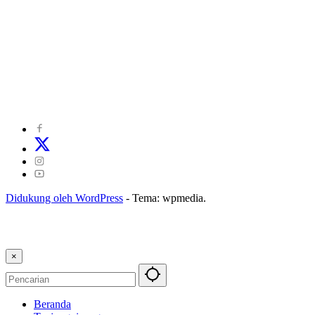
©
2024
zonakepri.com |
Tentang Kami
|
Redaksi
|
Disclaimer
|
Kode Perilaku Perusahaan Pers
|
Pedoman Media Cyber
|
Visi Misi
|
Kode Etik Jurnalistik
|
Pedoman Pemberitaan Ramah Anak
Didukung oleh WordPress
-
Tema: wpmedia.
×
Beranda