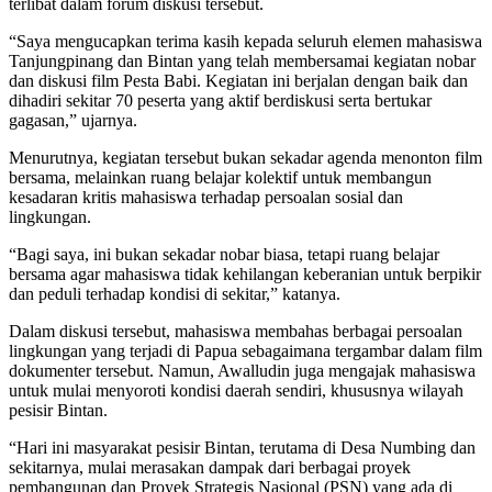
terlibat dalam forum diskusi tersebut.
“Saya mengucapkan terima kasih kepada seluruh elemen mahasiswa
Tanjungpinang dan Bintan yang telah membersamai kegiatan nobar
dan diskusi film Pesta Babi. Kegiatan ini berjalan dengan baik dan
dihadiri sekitar 70 peserta yang aktif berdiskusi serta bertukar
gagasan,” ujarnya.
Menurutnya, kegiatan tersebut bukan sekadar agenda menonton film
bersama, melainkan ruang belajar kolektif untuk membangun
kesadaran kritis mahasiswa terhadap persoalan sosial dan
lingkungan.
“Bagi saya, ini bukan sekadar nobar biasa, tetapi ruang belajar
bersama agar mahasiswa tidak kehilangan keberanian untuk berpikir
dan peduli terhadap kondisi di sekitar,” katanya.
Dalam diskusi tersebut, mahasiswa membahas berbagai persoalan
lingkungan yang terjadi di Papua sebagaimana tergambar dalam film
dokumenter tersebut. Namun, Awalludin juga mengajak mahasiswa
untuk mulai menyoroti kondisi daerah sendiri, khususnya wilayah
pesisir Bintan.
“Hari ini masyarakat pesisir Bintan, terutama di Desa Numbing dan
sekitarnya, mulai merasakan dampak dari berbagai proyek
pembangunan dan Proyek Strategis Nasional (PSN) yang ada di