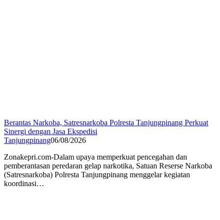
Berantas Narkoba, Satresnarkoba Polresta Tanjungpinang Perkuat
Sinergi dengan Jasa Ekspedisi
Tanjungpinang
06/08/2026
Zonakepri.com-Dalam upaya memperkuat pencegahan dan
pemberantasan peredaran gelap narkotika, Satuan Reserse Narkoba
(Satresnarkoba) Polresta Tanjungpinang menggelar kegiatan
koordinasi…