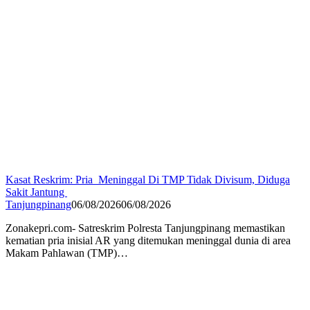
Kasat Reskrim: Pria Meninggal Di TMP Tidak Divisum, Diduga
Sakit Jantung
Tanjungpinang
06/08/2026
06/08/2026
Zonakepri.com- Satreskrim Polresta Tanjungpinang memastikan
kematian pria inisial AR yang ditemukan meninggal dunia di area
Makam Pahlawan (TMP)…